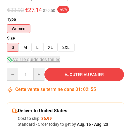
€33.93
€27.14
-20%
$29.50
Type
Women
Size
S
M
L
XL
2XL
Voir le guide des tailles
Quantity
AJOUTER AU PANIER
Cette vente se termine dans
01
:
02
:
54
Deliver to United States
Cost to ship:
$6.99
Standard - Order today to get by
Aug. 16 - Aug. 23