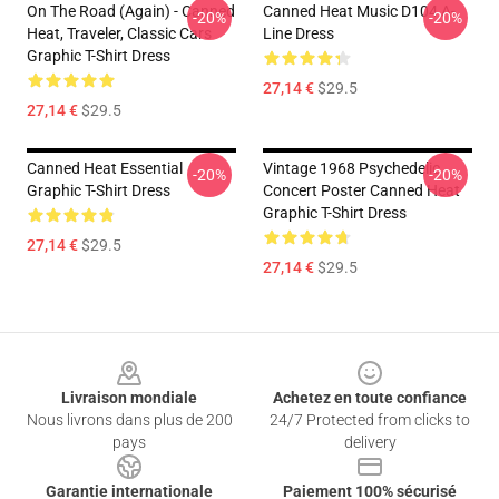
On The Road (again) - Canned
Canned Heat Music D104 A-
-20%
-20%
Heat, Traveler, Classic Cars
Line Dress
Graphic T-Shirt Dress
27,14 €
$29.5
27,14 €
$29.5
Canned Heat Essential
Vintage 1968 Psychedelic
-20%
-20%
Graphic T-Shirt Dress
Concert Poster Canned Heat
Graphic T-Shirt Dress
27,14 €
$29.5
27,14 €
$29.5
Footer
Livraison mondiale
Achetez en toute confiance
Nous livrons dans plus de 200
24/7 Protected from clicks to
pays
delivery
Garantie internationale
Paiement 100% sécurisé