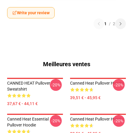
Write your review
1
/
2
Meilleures ventes
CANNED HEAT Pullover
Canned Heat Pullover Hoodie
-20%
-20%
Sweatshirt
39,51 € - 45,95 €
37,67 € - 44,11 €
Canned Heat Essential
Canned Heat Pullover Hoodie
-20%
-20%
Pullover Hoodie