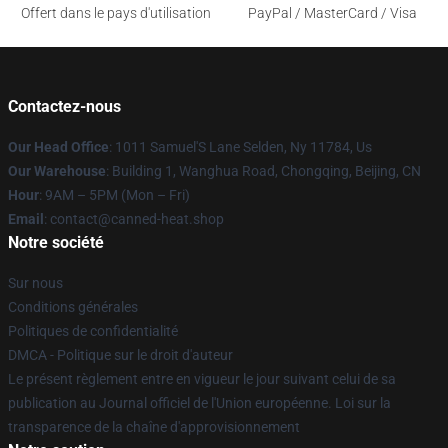
Offert dans le pays d'utilisation
PayPal / MasterCard / Visa
Contactez-nous
Our Head Office
: 1011 Samuel'S Lane Selden, Ny 11784, Us
Our Warehouse
: Building 1, Wanghua Road, Chongqing, Beijing, CN
Hour
: 9AM – 5PM (Mon – Fri)
Email
: contact@canned-heat.shop
Notre société
Sur nous
Conditions générales
Politiques de confidentialité
DMCA - Politique sur le droit d'auteur
Le présent règlement entre en vigueur le jour suivant celui de sa
publication au Journal officiel de l'Union européenne. Loi sur la
transparence de la chaîne d'approvisionnement