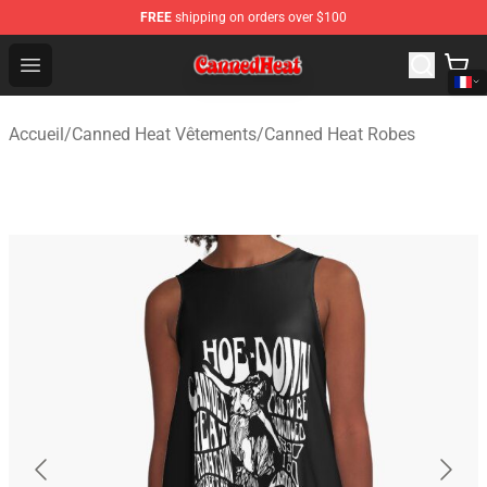
FREE
shipping on orders over $100
Canned Heat Store - Official Canned Heat Merchandise 
Open menu
Accueil
/
Canned Heat Vêtements
/
Canned Heat Robes