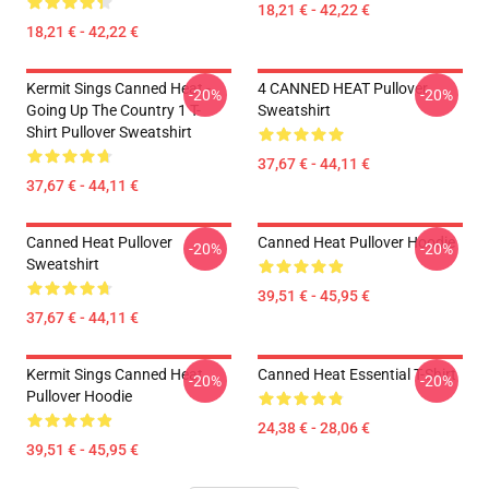
18,21 € - 42,22 €
18,21 € - 42,22 €
Kermit Sings Canned Heat -
4 CANNED HEAT Pullover
-20%
-20%
Going Up The Country 1 T-
Sweatshirt
Shirt Pullover Sweatshirt
37,67 € - 44,11 €
37,67 € - 44,11 €
Canned Heat Pullover
Canned Heat Pullover Hoodie
-20%
-20%
Sweatshirt
39,51 € - 45,95 €
37,67 € - 44,11 €
Kermit Sings Canned Heat
Canned Heat Essential T-Shirt
-20%
-20%
Pullover Hoodie
24,38 € - 28,06 €
39,51 € - 45,95 €