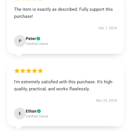
The item is exactly as described. Fully support this
purchase!
Dec 7, 2024
Peter
P
Verified owner
I'm extremely satisfied with this purchase. It's high-
quality, practical, and works flawlessly.
Nov 29, 2024
Ethan
E
Verified owner