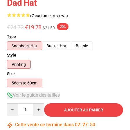
Dad Hat
(7 customer reviews)
€24.73
€19.78
-20%
$21.50
Type
Snapback Hat
Bucket Hat
Beanie
Style
Printing
Size
56cm to 60cm
Voir le guide des tailles
Quantity
AJOUTER AU PANIER
Cette vente se termine dans
02
:
27
:
49