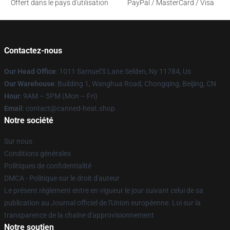
Offert dans le pays d'utilisation
PayPal / MasterCard / Visa
Contactez-nous
Our Head Office
: 1011 Samuel'S Lane Selden, Ny 11784, Us
Our Warehouse
: Building 1, Wanghua Road, Chongqing, Beijing, CN
Hour
: 9AM – 5PM (Mon – Fri)
Email
: contact@canned-heat.shop
Notre société
Sur nous
Conditions générales
Politiques de confidentialité
DMCA - Politique sur le droit d'auteur
Le présent règlement entre en vigueur le jour suivant celui de sa
publication au Journal officiel de l'Union européenne. Loi sur la
transparence de la chaîne d'approvisionnement
Notre soutien