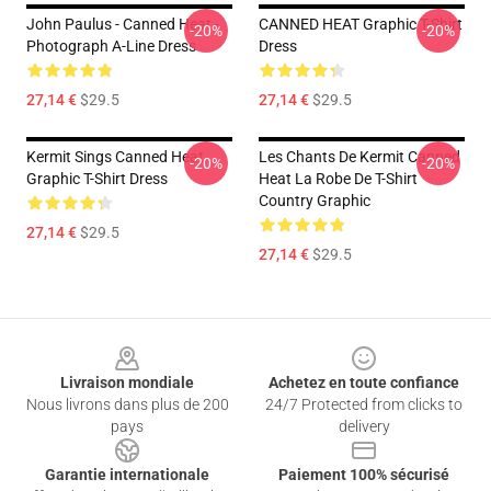
John Paulus - Canned Heat -
CANNED HEAT Graphic T-Shirt
-20%
-20%
Photograph A-Line Dress
Dress
27,14 €
$29.5
27,14 €
$29.5
Kermit Sings Canned Heat
Les Chants De Kermit Canned
-20%
-20%
Graphic T-Shirt Dress
Heat La Robe De T-Shirt
Country Graphic
27,14 €
$29.5
27,14 €
$29.5
Footer
Livraison mondiale
Achetez en toute confiance
Nous livrons dans plus de 200
24/7 Protected from clicks to
pays
delivery
Garantie internationale
Paiement 100% sécurisé