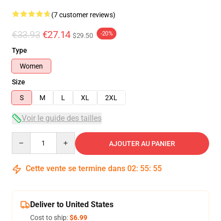
(7 customer reviews)
€33.93
€27.14
-20%
$29.50
Type
Women
Size
S
M
L
XL
2XL
Voir le guide des tailles
Quantity
AJOUTER AU PANIER
Cette vente se termine dans
02
:
55
:
54
Deliver to United States
Cost to ship:
$6.99