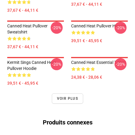
37,67 € - 44,11 €
37,67 € - 44,11 €
Canned Heat Pullover
Canned Heat Pullover Hoodie
-20%
-20%
Sweatshirt
39,51 € - 45,95 €
37,67 € - 44,11 €
Kermit Sings Canned Heat
Canned Heat Essential T-Shirt
-20%
-20%
Pullover Hoodie
24,38 € - 28,06 €
39,51 € - 45,95 €
VOIR PLUS
Produits connexes