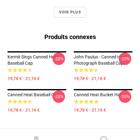
VOIR PLUS
Produits connexes
Kermit Sings Canned Heat
John Paulus - Canned Heat -
-20%
-20%
Baseball Cap
Photograph Baseball Cap
19,78 € - 21,16 €
19,78 € - 21,16 €
Canned Heat Baseball Cap
Canned Heat Bucket Hat
-20%
-20%
19,78 € - 21,16 €
19,78 € - 21,16 €
Footer