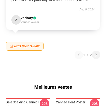
performs exceptionally well and meets my needs.
Aug 9, 2024
Zachary
Z
Verified owner
Write your review
1
/
2
Meilleures ventes
Dale Spalding Canned Heat
Canned Heat Poster
-20%
-20%