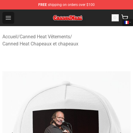
FREE
shipping on orders over $100
Canned Heat Store - Official Canned Heat Merchandise 
Open menu
Accueil
/
Canned Heat Vêtements
/
Canned Heat Chapeaux et chapeaux