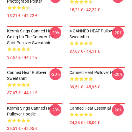
Photograph Poster
18,21 € - 42,22 €
18,21 € - 42,22 €
Kermit Sings Canned Heat -
4 CANNED HEAT Pullover
-20%
-20%
Going Up The Country 1 T-
Sweatshirt
Shirt Pullover Sweatshirt
37,67 € - 44,11 €
37,67 € - 44,11 €
Canned Heat Pullover
Canned Heat Pullover Hoodie
-20%
-20%
Sweatshirt
39,51 € - 45,95 €
37,67 € - 44,11 €
Kermit Sings Canned Heat
Canned Heat Essential T-Shirt
-20%
-20%
Pullover Hoodie
24,38 € - 28,06 €
39,51 € - 45,95 €