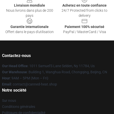
Livraison mondiale
Achetez en toute confiance
Nous livrons dans plus de 200
24/7 Protected from clicks to
pays
delivery
Garantie internationale
Paiement 100% sécurisé
Offert dans le pays d'utilisation
PayPal / MasterCard / Visa
Contactez-nous
Our Head Office
: 1011 Samuel'S Lane Selden, Ny 11784, Us
Our Warehouse
: Building 1, Wanghua Road, Chongqing, Beijing, CN
Hour
: 9AM – 5PM (Mon – Fri)
Email
: contact@canned-heat.shop
Notre société
Sur nous
Conditions générales
Politiques de confidentialité