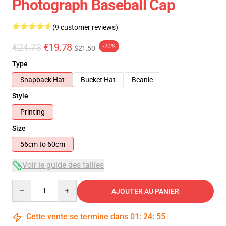
Photograph Baseball Cap
(9 customer reviews)
€24.73
€19.78
-20%
$21.50
Type
Snapback Hat
Bucket Hat
Beanie
Style
Printing
Size
56cm to 60cm
Voir le guide des tailles
Quantity
AJOUTER AU PANIER
Cette vente se termine dans
01
:
24
:
54