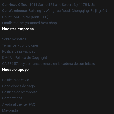
Our Head Office
: 1011 Samuel'S Lane Selden, Ny 11784, Us
Our Warehouse
: Building 1, Wanghua Road, Chongqing, Beijing, CN
Hour
: 9AM – 5PM (Mon – Fri)
Email
: contact@canned-heat.shop
Nuestra empresa
Sobre nosotros
Términos y condiciones
Política de privacidad
DMCA - Política de Copyright
CA SB657: Ley de transparencia en la cadena de suministro
Nuestro apoyo
Políticas de envío
Condiciones de pago
Políticas de reembolso
Contáctenos
Ayuda al cliente (FAQ)
Mayorista