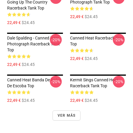
Going Up The Country
Photograph Tank Top
Racerback Tank Top
22,49 €
$24.45
22,49 €
$24.45
Dale Spalding - Canned Heat -
Canned Heat Racerback Tank
-20%
-20%
Photograph Racerback Tank
Top
Top
22,49 €
$24.45
22,49 €
$24.45
Canned Heat Banda De Polvo
Kermit Sings Canned Heat
-20%
-20%
De Escoba Top
Racerback Tank Top
22,49 €
$24.45
22,49 €
$24.45
VER MÁS