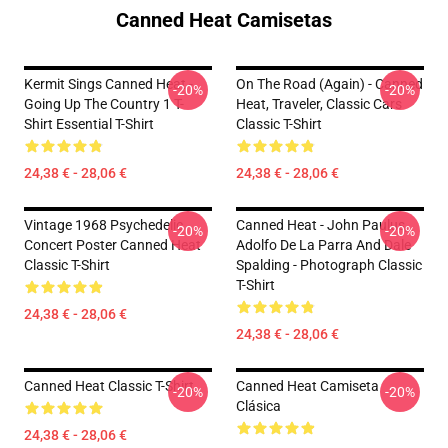
Canned Heat Camisetas
Kermit Sings Canned Heat -
On The Road (again) - Canned
-20%
-20%
Going Up The Country 1 T-
Heat, Traveler, Classic Cars
Shirt Essential T-Shirt
Classic T-Shirt
24,38 € - 28,06 €
24,38 € - 28,06 €
Vintage 1968 Psychedelic
Canned Heat - John Paulus,
-20%
-20%
Concert Poster Canned Heat
Adolfo De La Parra And Dale
Classic T-Shirt
Spalding - Photograph Classic
T-Shirt
24,38 € - 28,06 €
24,38 € - 28,06 €
Canned Heat Classic T-Shirt
Canned Heat Camiseta
-20%
-20%
Clásica
24,38 € - 28,06 €