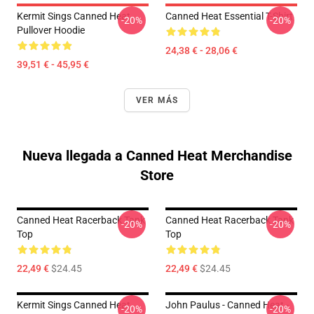
Kermit Sings Canned Heat
Canned Heat Essential T-Shirt
-20%
-20%
Pullover Hoodie
24,38 € - 28,06 €
39,51 € - 45,95 €
VER MÁS
Nueva llegada a Canned Heat Merchandise
Store
Canned Heat Racerback Tank
Canned Heat Racerback Tank
-20%
-20%
Top
Top
22,49 €
$24.45
22,49 €
$24.45
Kermit Sings Canned Heat
John Paulus - Canned Heat -
-20%
-20%