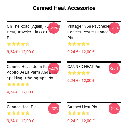
Canned Heat Accesorios
On The Road (again) - Canned
Vintage 1968 Psychedelic
-20%
-20%
Heat, Traveler, Classic Cars
Concert Poster Canned Heat
Pin
Pin
9,24 € - 12,00 €
9,24 € - 12,00 €
Canned Heat - John Paulus,
CANNED HEAT Pin
-20%
-20%
Adolfo De La Parra And Dale
Spalding - Photograph Pin
9,24 € - 12,00 €
9,24 € - 12,00 €
Canned Heat Pin
Canned Heat Pin
-20%
-20%
9,24 € - 12,00 €
9,24 € - 12,00 €