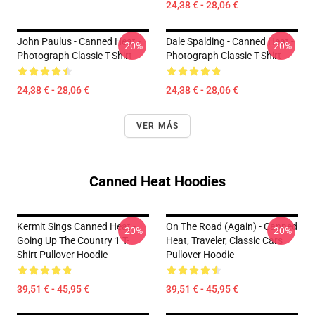
24,38 € - 28,06 €
John Paulus - Canned Heat -
Dale Spalding - Canned Heat -
-20%
-20%
Photograph Classic T-Shirt
Photograph Classic T-Shirt
24,38 € - 28,06 €
24,38 € - 28,06 €
VER MÁS
Canned Heat Hoodies
Kermit Sings Canned Heat -
On The Road (again) - Canned
-20%
-20%
Going Up The Country 1 T-
Heat, Traveler, Classic Cars
Shirt Pullover Hoodie
Pullover Hoodie
39,51 € - 45,95 €
39,51 € - 45,95 €