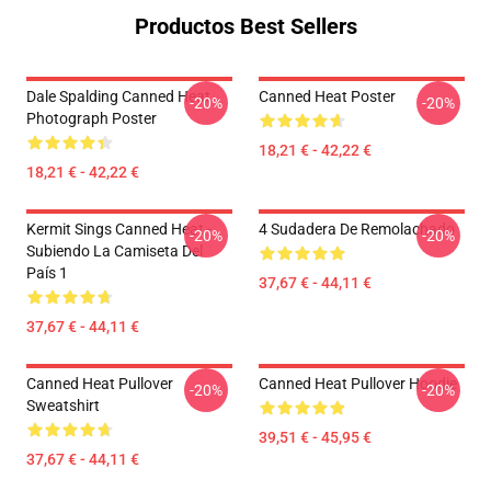
Productos Best Sellers
Dale Spalding Canned Heat
Canned Heat Poster
-20%
-20%
Photograph Poster
18,21 € - 42,22 €
18,21 € - 42,22 €
Kermit Sings Canned Heat -
4 Sudadera De Remolachado
-20%
-20%
Subiendo La Camiseta Del
País 1
37,67 € - 44,11 €
37,67 € - 44,11 €
Canned Heat Pullover
Canned Heat Pullover Hoodie
-20%
-20%
Sweatshirt
39,51 € - 45,95 €
37,67 € - 44,11 €