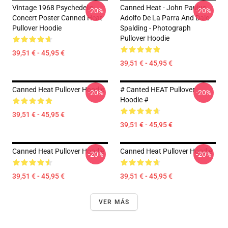
Vintage 1968 Psychedelic
Canned Heat - John Paulus,
-20%
-20%
Concert Poster Canned Heat
Adolfo De La Parra And Dale
Pullover Hoodie
Spalding - Photograph
Pullover Hoodie
39,51 € - 45,95 €
39,51 € - 45,95 €
Canned Heat Pullover Hoodie
# Canted HEAT Pullover
-20%
-20%
Hoodie #
39,51 € - 45,95 €
39,51 € - 45,95 €
Canned Heat Pullover Hoodie
Canned Heat Pullover Hoodie
-20%
-20%
39,51 € - 45,95 €
39,51 € - 45,95 €
VER MÁS