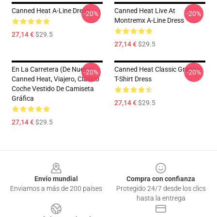
Canned Heat A-Line Dress
Canned Heat Live At
-20%
-20%
Montremx A-Line Dress
27,14 €
$29.5
27,14 €
$29.5
En La Carretera (de Nuevo) -
Canned Heat Classic Graphic
-20%
-20%
Canned Heat, Viajero, Clásico
T-Shirt Dress
Coche Vestido De Camiseta
Gráfica
27,14 €
$29.5
27,14 €
$29.5
Footer
Envío mundial
Compra con confianza
Enviamos a más de 200 países
Protegido 24/7 desde los clics
hasta la entrega