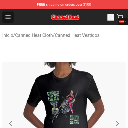
FREE
shipping on orders over $100
Canned Heat Store - Official Canned Heat Merchandise 
Open menu
Inicio
/
Canned Heat Cloth
/
Canned Heat Vestidos