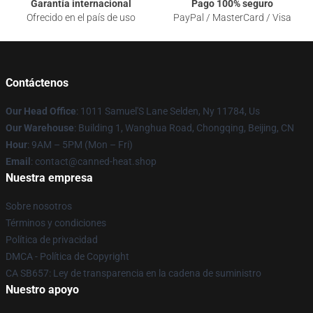
Garantía internacional
Pago 100% seguro
Ofrecido en el país de uso
PayPal / MasterCard / Visa
Contáctenos
Our Head Office
: 1011 Samuel'S Lane Selden, Ny 11784, Us
Our Warehouse
: Building 1, Wanghua Road, Chongqing, Beijing, CN
Hour
: 9AM – 5PM (Mon – Fri)
Email
: contact@canned-heat.shop
Nuestra empresa
Sobre nosotros
Términos y condiciones
Política de privacidad
DMCA - Política de Copyright
CA SB657: Ley de transparencia en la cadena de suministro
Nuestro apoyo