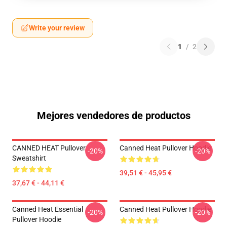
Write your review
1
/
2
Mejores vendedores de productos
CANNED HEAT Pullover
Canned Heat Pullover Hoodie
-20%
-20%
Sweatshirt
39,51 € - 45,95 €
37,67 € - 44,11 €
Canned Heat Essential
Canned Heat Pullover Hoodie
-20%
-20%
Pullover Hoodie