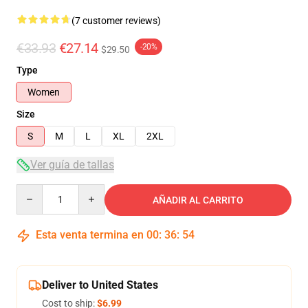
(7 customer reviews)
€33.93
€27.14
-20%
$29.50
Type
Women
Size
S
M
L
XL
2XL
Ver guía de tallas
Quantity
AÑADIR AL CARRITO
Esta venta termina en
00
:
36
:
54
Deliver to United States
Cost to ship:
$6.99