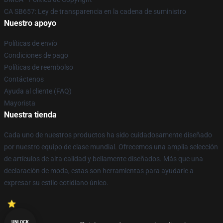
CA SB657: Ley de transparencia en la cadena de suministro
Nuestro apoyo
Políticas de envío
Condiciones de pago
Políticas de reembolso
Contáctenos
Ayuda al cliente (FAQ)
Mayorista
Nuestra tienda
Cada uno de nuestros productos ha sido cuidadosamente diseñado
por nuestro equipo de clase mundial. Ofrecemos una amplia selección
de artículos de alta calidad y bellamente diseñados. Más que una
declaración de moda, estas son herramientas para ayudarle a
expresar su estilo cotidiano único.
UNLOCK