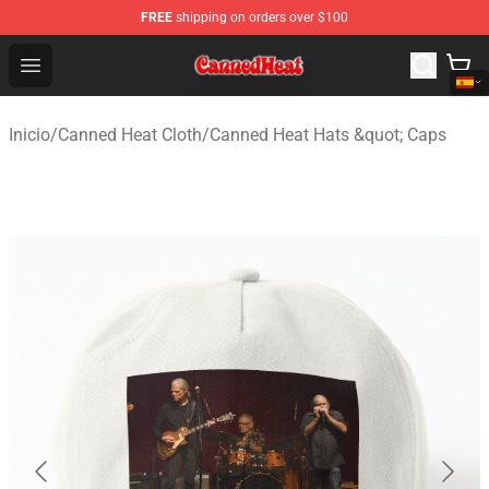
FREE
shipping on orders over $100
Canned Heat Store - Official Canned Heat Merchandise 
Open menu
Inicio
/
Canned Heat Cloth
/
Canned Heat Hats &quot; Caps