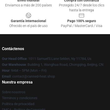
Envío mundial
Compra con confianza
Enviamos a más de 200 países
Protegido 24/7 desde los clics
hasta la entrega
Garantía internacional
Pago 100% seguro
Ofrecido en el país de uso
PayPal / MasterCard / Visa
Contáctenos
Our Head Office
: 1011 Samuel'S Lane Selden, Ny 11784, Us
Our Warehouse
: Building 1, Wanghua Road, Chongqing, Beijing, CN
Hour
: 9AM – 5PM (Mon – Fri)
Email
: contact@canned-heat.shop
Nuestra empresa
Sobre nosotros
Términos y condiciones
Política de privacidad
DMCA - Política de Copyright