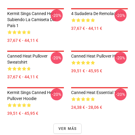
Kermit Sings Canned Heat -
4 Sudadera De Remolachado
-20%
-20%
Subiendo La Camiseta Del
País 1
37,67 € - 44,11 €
37,67 € - 44,11 €
Canned Heat Pullover
Canned Heat Pullover Hoodie
-20%
-20%
Sweatshirt
39,51 € - 45,95 €
37,67 € - 44,11 €
Kermit Sings Canned Heat
Canned Heat Essential T-Shirt
-20%
-20%
Pullover Hoodie
24,38 € - 28,06 €
39,51 € - 45,95 €
VER MÁS