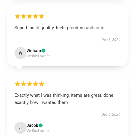
Superb build quality, feels premium and solid.
Dec 8, 2024
William
W
Verified owner
Exactly what I was thinking, items are great, done
exactly how I wanted them
Dec 6, 2024
Jacob
J
Verified owner