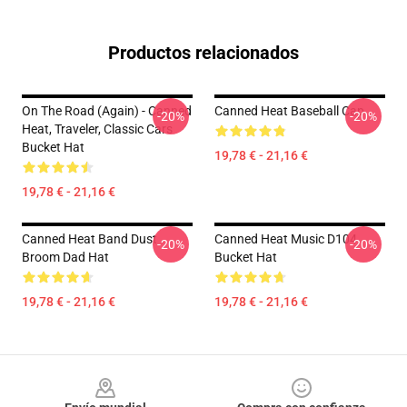
Productos relacionados
On The Road (again) - Canned
Canned Heat Baseball Cap
-20%
-20%
Heat, Traveler, Classic Cars
Bucket Hat
19,78 € - 21,16 €
19,78 € - 21,16 €
Canned Heat Band Dust
Canned Heat Music D104
-20%
-20%
Broom Dad Hat
Bucket Hat
19,78 € - 21,16 €
19,78 € - 21,16 €
Footer