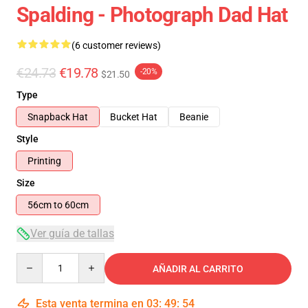
Spalding - Photograph Dad Hat
(6 customer reviews)
€24.73
€19.78
-20%
$21.50
Type
Snapback Hat
Bucket Hat
Beanie
Style
Printing
Size
56cm to 60cm
Ver guía de tallas
Quantity
AÑADIR AL CARRITO
Esta venta termina en
03
:
49
:
54