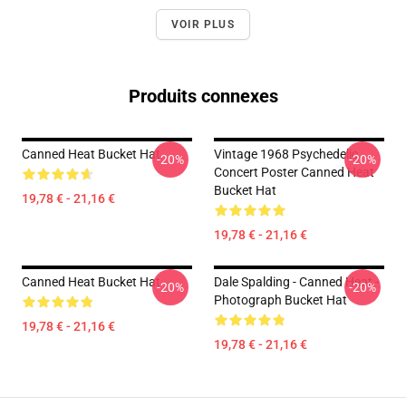
VOIR PLUS
Produits connexes
Canned Heat Bucket Hat
Vintage 1968 Psychedelic
-20%
-20%
Concert Poster Canned Heat
Bucket Hat
19,78 € - 21,16 €
19,78 € - 21,16 €
Canned Heat Bucket Hat
Dale Spalding - Canned Heat -
-20%
-20%
Photograph Bucket Hat
19,78 € - 21,16 €
19,78 € - 21,16 €