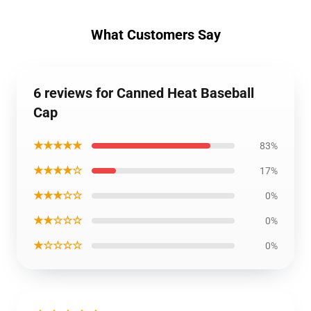
What Customers Say
6 reviews for Canned Heat Baseball
Cap
★★★★★
83%
★★★★☆
17%
★★★☆☆
0%
★★☆☆☆
0%
★☆☆☆☆
0%