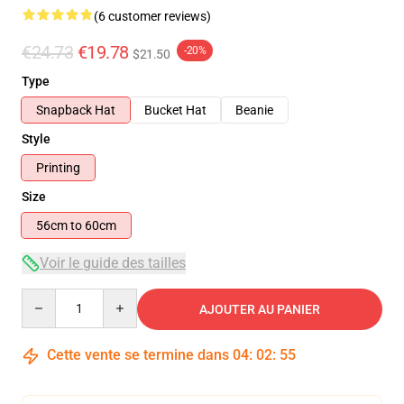
(6 customer reviews)
€24.73
€19.78
-20%
$21.50
Type
Snapback Hat
Bucket Hat
Beanie
Style
Printing
Size
56cm to 60cm
Voir le guide des tailles
Quantity
AJOUTER AU PANIER
Cette vente se termine dans
04
:
02
:
54