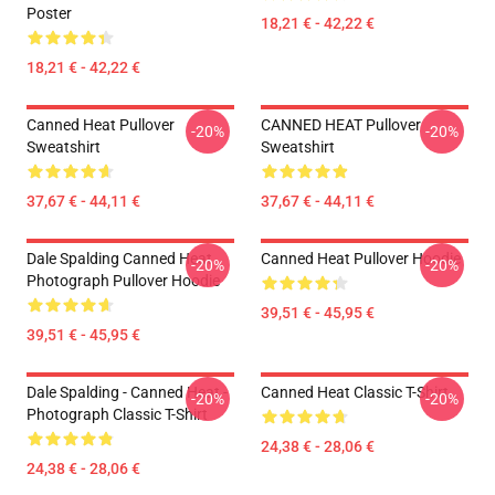
Poster
18,21 € - 42,22 €
18,21 € - 42,22 €
Canned Heat Pullover
CANNED HEAT Pullover
-20%
-20%
Sweatshirt
Sweatshirt
37,67 € - 44,11 €
37,67 € - 44,11 €
Dale Spalding Canned Heat
Canned Heat Pullover Hoodie
-20%
-20%
Photograph Pullover Hoodie
39,51 € - 45,95 €
39,51 € - 45,95 €
Dale Spalding - Canned Heat -
Canned Heat Classic T-Shirt
-20%
-20%
Photograph Classic T-Shirt
24,38 € - 28,06 €
24,38 € - 28,06 €