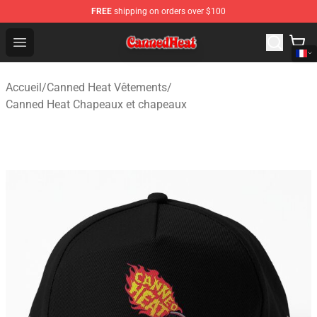
FREE
shipping on orders over $100
Canned Heat Store - Official Canned Heat Merchandise 
Open menu
Accueil
/
Canned Heat Vêtements
/
Canned Heat Chapeaux et chapeaux