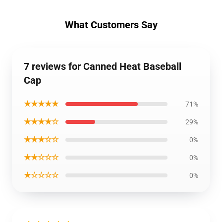
What Customers Say
7 reviews for Canned Heat Baseball
Cap
★★★★★
71%
★★★★☆
29%
★★★☆☆
0%
★★☆☆☆
0%
★☆☆☆☆
0%