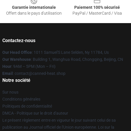
Garantie internationale
Paiement 100% sécurisé
Offert dans le pays d'utilisation
PayPal / MasterCard / Visa
Contactez-nous
Our Head Office
: 1011 Samuel'S Lane Selden, Ny 11784, Us
Our Warehouse
: Building 1, Wanghua Road, Chongqing, Beijing, CN
Hour
: 9AM – 5PM (Mon – Fri)
Email
: contact@canned-heat.shop
Notre société
Sur nous
Conditions générales
Politiques de confidentialité
DMCA - Politique sur le droit d'auteur
Le présent règlement entre en vigueur le jour suivant celui de sa
publication au Journal officiel de l'Union européenne. Loi sur la