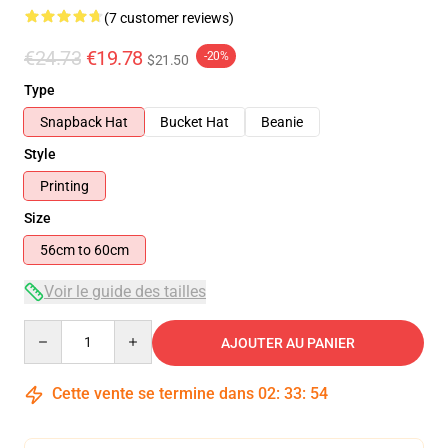
(7 customer reviews)
€24.73
€19.78
-20%
$21.50
Type
Snapback Hat
Bucket Hat
Beanie
Style
Printing
Size
56cm to 60cm
Voir le guide des tailles
Quantity
AJOUTER AU PANIER
Cette vente se termine dans
02
:
33
:
54