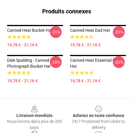
Produits connexes
Canned Heat Bucket Hat
Canned Heat Dad Hat
-20%
-20%
19,78 € - 21,16 €
19,78 € - 21,16 €
Dale Spalding - Canned Heat -
Canned Heat Essential Dad
-20%
-20%
Photograph Bucket Hat
Hat
19,78 € - 21,16 €
19,78 € - 21,16 €
Footer
Livraison mondiale
Achetez en toute confiance
Nous livrons dans plus de 200
24/7 Protected from clicks to
pays
delivery