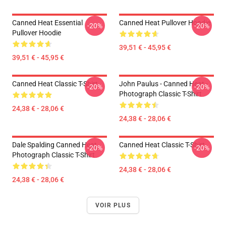
Canned Heat Essential
Canned Heat Pullover Hoodie
-20%
-20%
Pullover Hoodie
39,51 € - 45,95 €
39,51 € - 45,95 €
Canned Heat Classic T-Shirt
John Paulus - Canned Heat -
-20%
-20%
Photograph Classic T-Shirt
24,38 € - 28,06 €
24,38 € - 28,06 €
Dale Spalding Canned Heat
Canned Heat Classic T-Shirt
-20%
-20%
Photograph Classic T-Shirt
24,38 € - 28,06 €
24,38 € - 28,06 €
VOIR PLUS