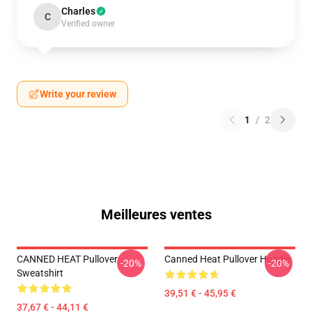
Charles
C
Verified owner
Write your review
1
/
2
Meilleures ventes
CANNED HEAT Pullover
Canned Heat Pullover Hoodie
-20%
-20%
Sweatshirt
39,51 € - 45,95 €
37,67 € - 44,11 €