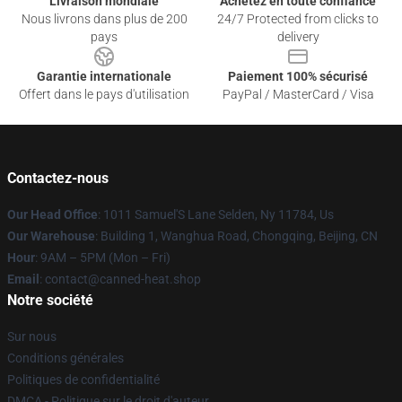
Livraison mondiale
Achetez en toute confiance
Nous livrons dans plus de 200
24/7 Protected from clicks to
pays
delivery
Garantie internationale
Paiement 100% sécurisé
Offert dans le pays d'utilisation
PayPal / MasterCard / Visa
Contactez-nous
Our Head Office
: 1011 Samuel'S Lane Selden, Ny 11784, Us
Our Warehouse
: Building 1, Wanghua Road, Chongqing, Beijing, CN
Hour
: 9AM – 5PM (Mon – Fri)
Email
: contact@canned-heat.shop
Notre société
Sur nous
Conditions générales
Politiques de confidentialité
DMCA - Politique sur le droit d'auteur