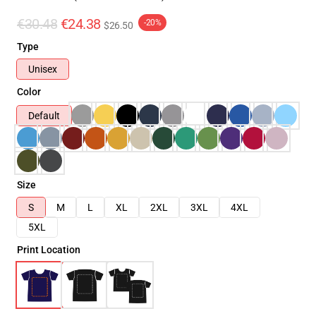
€30.48
€24.38
-20%
$26.50
Type
Unisex
Color
Default
Size
S
M
L
XL
2XL
3XL
4XL
5XL
Print Location