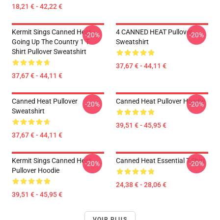
18,21 € - 42,22 €
Kermit Sings Canned Heat -
4 CANNED HEAT Pullover
-20%
-20%
Going Up The Country 1 T-
Sweatshirt
Shirt Pullover Sweatshirt
37,67 € - 44,11 €
37,67 € - 44,11 €
Canned Heat Pullover
Canned Heat Pullover Hoodie
-20%
-20%
Sweatshirt
39,51 € - 45,95 €
37,67 € - 44,11 €
Kermit Sings Canned Heat
Canned Heat Essential T-Shirt
-20%
-20%
Pullover Hoodie
24,38 € - 28,06 €
39,51 € - 45,95 €
VOIR PLUS