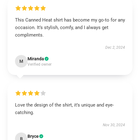
This Canned Heat shirt has become my go-to for any
occasion. It’s stylish, comfy, and I always get
compliments.
Dec 2, 2024
Miranda
M
Verified owner
Love the design of the shirt, it’s unique and eye-
catching.
Nov 30, 2024
Bryce
B