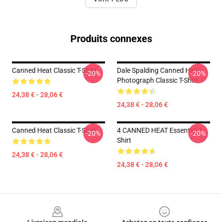
Produits connexes
Canned Heat Classic T-Shirt
Dale Spalding Canned Heat
-20%
-20%
Photograph Classic T-Shirt
24,38 € - 28,06 €
24,38 € - 28,06 €
Canned Heat Classic T-Shirt
4 CANNED HEAT Essential T-
-20%
-20%
Shirt
24,38 € - 28,06 €
24,38 € - 28,06 €
Footer