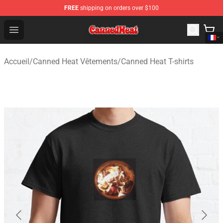
FREE
shipping on orders over $100
Canned Heat Store - Official Canned Heat Merchandise 
Open menu
Accueil
/
Canned Heat Vêtements
/
Canned Heat T-shirts