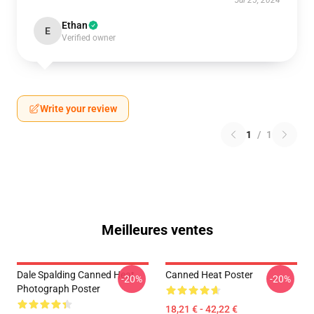
Jul 25, 2024
Ethan
E
Verified owner
Write your review
1
/
1
Meilleures ventes
Dale Spalding Canned Heat
Canned Heat Poster
-20%
-20%
Photograph Poster
18,21 € - 42,22 €