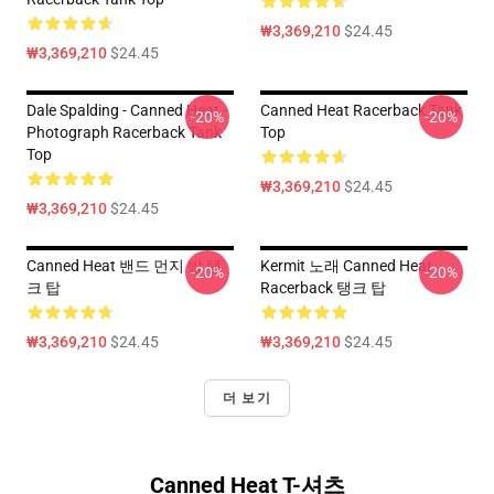
₩3,369,210
$24.45
₩3,369,210
$24.45
Dale Spalding - Canned Heat -
Canned Heat Racerback Tank
-20%
-20%
Photograph Racerback Tank
Top
Top
₩3,369,210
$24.45
₩3,369,210
$24.45
Canned Heat 밴드 먼지 방 탱
Kermit 노래 Canned Heat
-20%
-20%
크 탑
Racerback 탱크 탑
₩3,369,210
$24.45
₩3,369,210
$24.45
더 보기
Canned Heat T-셔츠