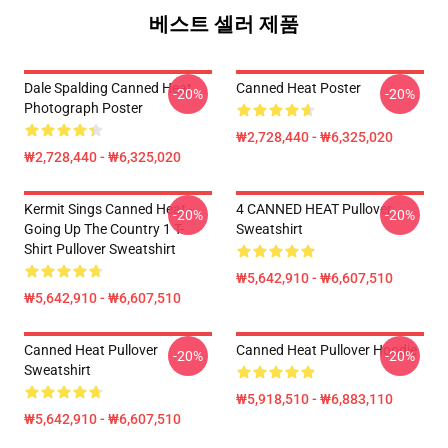
베스트 셀러 제품
Dale Spalding Canned Heat
Canned Heat Poster
-20%
-20%
Photograph Poster
₩2,728,440 - ₩6,325,020
₩2,728,440 - ₩6,325,020
Kermit Sings Canned Heat -
4 CANNED HEAT Pullover
-20%
-20%
Going Up The Country 1 T-
Sweatshirt
Shirt Pullover Sweatshirt
₩5,642,910 - ₩6,607,510
₩5,642,910 - ₩6,607,510
Canned Heat Pullover
Canned Heat Pullover Hoodie
-20%
-20%
Sweatshirt
₩5,918,510 - ₩6,883,110
₩5,642,910 - ₩6,607,510