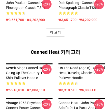
John Paulus - Canned Heat -
Dale Spalding - Canned Heat -
-20%
-20%
Photograph Classic T-Shirt
Photograph Classic T-Shirt
₩3,651,700 - ₩4,202,900
₩3,651,700 - ₩4,202,900
더 보기
Canned Heat 카테고리
Kermit Sings Canned Heat -
On The Road (again) - Canned
-20%
-20%
Going Up The Country 1 T-
Heat, Traveler, Classic Cars
Shirt Pullover Hoodie
Pullover Hoodie
₩5,918,510 - ₩6,883,110
₩5,918,510 - ₩6,883,110
Vintage 1968 Psychedelic
Canned Heat - John Paulus,
-20%
-20%
Concert Poster Canned Heat
Adolfo De La Parra And Dale