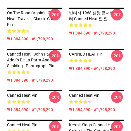
On The Road (again) - Canned
빈티지 1968 심령 콘서트 포스
-20%
-20%
Heat, Traveler, Classic Cars
터 Canned Heat 핀 핀
Pin
₩1,384,890 - ₩1,798,290
₩1,384,890 - ₩1,798,290
Canned Heat - John Paulus,
CANNED HEAT Pin
-20%
-20%
Adolfo De La Parra And Dale
Spalding - Photograph Pin
₩1,384,890 - ₩1,798,290
₩1,384,890 - ₩1,798,290
Canned Heat Pin
Canned Heat Pin
-20%
-20%
₩1,384,890 - ₩1,798,290
₩1,384,890 - ₩1,798,290
Canned Heat Pin
Kermit Sings Canned Heat
-20%
-20%
Going Up The Country Pin