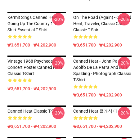
Kermit Sings Canned Heat -
On The Road (again) - Canned
-20%
-20%
Going Up The Country 1 T-
Heat, Traveler, Classic Cars
Shirt Essential T-Shirt
Classic T-Shirt
₩3,651,700 - ₩4,202,900
₩3,651,700 - ₩4,202,900
Vintage 1968 Psychedelic
Canned Heat - John Paulus,
-20%
-20%
Concert Poster Canned Heat
Adolfo De La Parra And Dale
Classic T-Shirt
Spalding - Photograph Classic
T-Shirt
₩3,651,700 - ₩4,202,900
₩3,651,700 - ₩4,202,900
Canned Heat Classic T-Shirt
Canned Heat 클래식 티셔츠
-20%
-20%
₩3,651,700 - ₩4,202,900
₩3,651,700 - ₩4,202,900