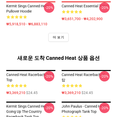
Kermit Sings Canned Heat
Canned Heat Essential T-Shirt
-20%
-20%
Pullover Hoodie
₩3,651,700 - ₩4,202,900
₩5,918,510 - ₩6,883,110
더 보기
새로운 도착 Canned Heat 상품 옵션
Canned Heat Racerback Tank
Canned Heat Racerback 탱크
-20%
-20%
Top
탑
₩3,369,210
$24.45
₩3,369,210
$24.45
Kermit Sings Canned Heat
John Paulus - Canned Heat -
-20%
-20%
Going Up The Country
Photograph Tank Top
Racerback Tank Top