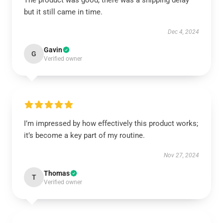
The product was good, there was a shipping delay
but it still came in time.
Dec 4, 2024
Gavin
G
Verified owner
I’m impressed by how effectively this product works;
it’s become a key part of my routine.
Nov 27, 2024
Thomas
T
Verified owner