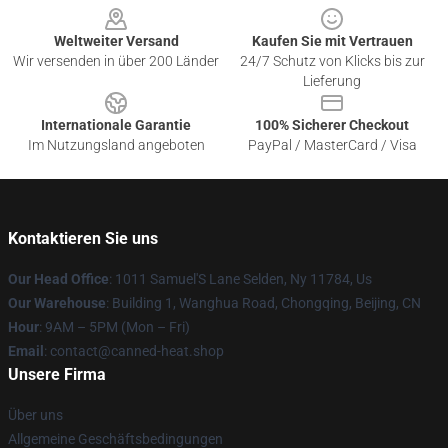
Weltweiter Versand
Kaufen Sie mit Vertrauen
Wir versenden in über 200 Länder
24/7 Schutz von Klicks bis zur
Lieferung
Internationale Garantie
100% Sicherer Checkout
Im Nutzungsland angeboten
PayPal / MasterCard / Visa
Kontaktieren Sie uns
Our Head Office
: 1011 Samuel'S Lane Selden, Ny 11784, Us
Our Warehouse
: Building 1, Wanghua Road, Chongqing, Beijing, CN
Hour
: 9AM – 5PM (Mon – Fri)
Email
: contact@canned-heat.shop
Unsere Firma
Über uns
Allgemeine Geschäftsbedingungen