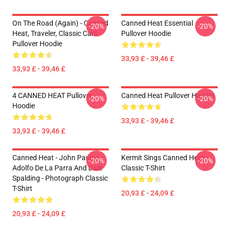
On The Road (again) - Canned
Canned Heat Essential
-20%
-20%
Heat, Traveler, Classic Cars
Pullover Hoodie
Pullover Hoodie
33,93 £ - 39,46 £
33,93 £ - 39,46 £
4 CANNED HEAT Pullover
Canned Heat Pullover Hoodie
-20%
-20%
Hoodie
33,93 £ - 39,46 £
33,93 £ - 39,46 £
Canned Heat - John Paulus,
Kermit Sings Canned Heat
-20%
-20%
Adolfo De La Parra And Dale
Classic T-Shirt
Spalding - Photograph Classic
T-Shirt
20,93 £ - 24,09 £
20,93 £ - 24,09 £