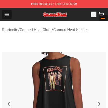
FREE
shipping on orders over $100
Canned Heat Store - Official Canned Heat Merchandise 
Open menu
Startseite
/
Canned Heat Cloth
/
Canned Heat Kleider