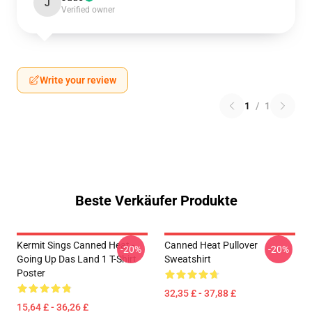
J
Verified owner
Write your review
1
/
1
Beste Verkäufer Produkte
Kermit Sings Canned Heat -
Canned Heat Pullover
-20%
-20%
Going Up Das Land 1 T-Shirt
Sweatshirt
Poster
32,35 £ - 37,88 £
15,64 £ - 36,26 £