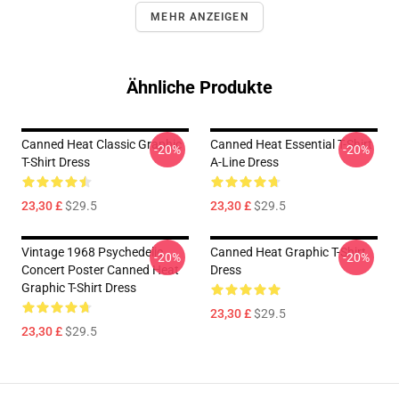
MEHR ANZEIGEN
Ähnliche Produkte
Canned Heat Classic Graphic
Canned Heat Essential T-Shirt
-20%
-20%
T-Shirt Dress
A-Line Dress
23,30 £
$29.5
23,30 £
$29.5
Vintage 1968 Psychedelic
Canned Heat Graphic T-Shirt
-20%
-20%
Concert Poster Canned Heat
Dress
Graphic T-Shirt Dress
23,30 £
$29.5
23,30 £
$29.5
Footer