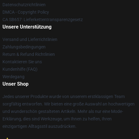
Datenschutzrichtlinien
DMCA - Copyright Policy
CA SB657: Lieferkettentransparenzgesetz
Unsere Unterstützung
Versand und Lieferrichtlinien
Zahlungsbedingungen
Return & Refund Richtlinien
Kontaktieren Sie uns
Kundenhilfe (FAQ)
Werdegang
Unser Shop
Jedes unserer Produkte wurde von unserem erstklassigen Team
sorgfältig entworfen. Wir bieten eine große Auswahl an hochwertigen
und wunderschön gestalteten Artikeln. Mehr als nur eine Mode-
Erklärung, dies sind Werkzeuge, um Ihnen zu helfen, Ihren
einzigartigen Alltagsstil auszudrücken.