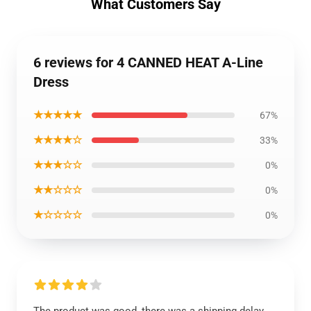
What Customers Say
6 reviews for 4 CANNED HEAT A-Line
Dress
★★★★★
67%
★★★★☆
33%
★★★☆☆
0%
★★☆☆☆
0%
★☆☆☆☆
0%