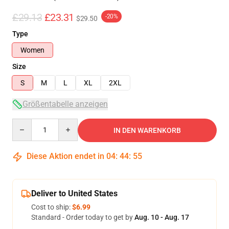
£29.13
£23.31
-20%
$29.50
Type
Women
Size
S
M
L
XL
2XL
Größentabelle anzeigen
Quantity
IN DEN WARENKORB
Diese Aktion endet in
04
:
44
:
54
Deliver to United States
Cost to ship:
$6.99
Standard - Order today to get by
Aug. 10 - Aug. 17