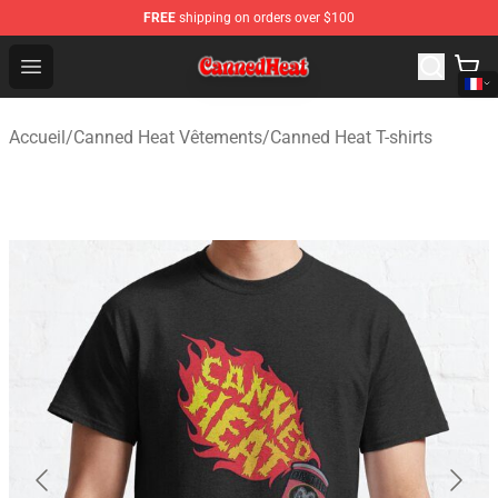
FREE
shipping on orders over $100
Canned Heat Store - Official Canned Heat Merchandise 
Open menu
Accueil
/
Canned Heat Vêtements
/
Canned Heat T-shirts