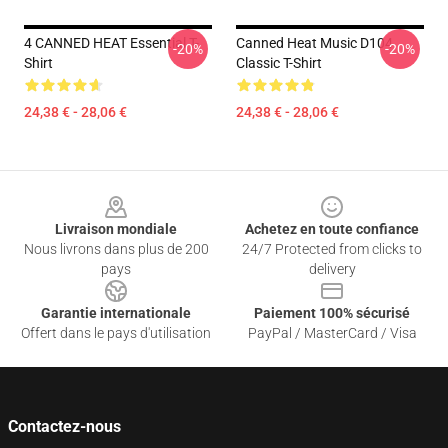
4 CANNED HEAT Essential T-
Canned Heat Music D104
-20%
-20%
Shirt
Classic T-Shirt
24,38 € - 28,06 €
24,38 € - 28,06 €
Footer
Livraison mondiale
Achetez en toute confiance
Nous livrons dans plus de 200
24/7 Protected from clicks to
pays
delivery
Garantie internationale
Paiement 100% sécurisé
Offert dans le pays d'utilisation
PayPal / MasterCard / Visa
Contactez-nous