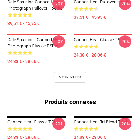
Dale Spalding Canned Heat
Canned Heat Pullover Hoodie
-20%
-20%
Photograph Pullover Hoodie
39,51 € - 45,95 €
39,51 € - 45,95 €
Dale Spalding - Canned Heat -
Canned Heat Classic T-Shirt
-20%
-20%
Photograph Classic T-Shirt
24,38 € - 28,06 €
24,38 € - 28,06 €
VOIR PLUS
Produits connexes
Canned Heat Classic T-Shirt
Canned Heat Tri-Blend T-Shirt
-20%
-20%
24,38 € - 28,06 €
24,38 € - 28,06 €