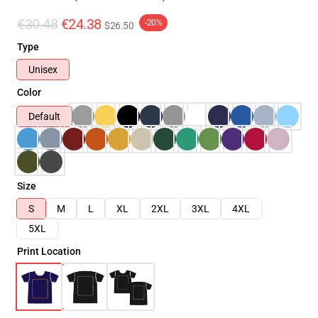
€30.48
€24.38
-20%
$26.50
Type
Unisex
Color
Default
Size
S
M
L
XL
2XL
3XL
4XL
5XL
Print Location