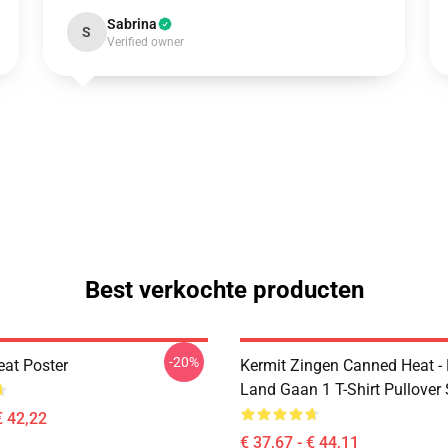
Sabrina
S
Verified owner
Best verkochte producten
-20%
at Poster
Kermit Zingen Canned Heat -
Land Gaan 1 T-Shirt Pullover
€ 42,22
€ 37,67 - € 44,11