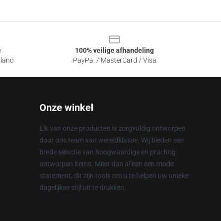
e
100% veilige afhandeling
sland
PayPal / MasterCard / Visa
Onze winkel
Elk van onze producten is zorgvuldig ontworpen
door ons team van wereldklasse. Wij bieden een
brede selectie van hoogwaardige en prachtig
ontworpen items. Meer dan alleen een mode
statement, dit zijn tools om u te helpen uw unieke
dagelijkse stijl uit te drukken.