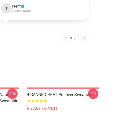
Trent
T
Verified owner
1
/
1
-20%
-20%
 Naar Het
4 CANNED HEAT Pullover Sweatshirt
 Sweatshirt
€ 37,67 - € 44,11