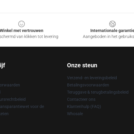
Winkel met vertrouwen
Internationale garanti
chermd van klikken tot levering
Aangeboden in het gebruik
jf
Onze steun
Verzend- en leveringsbeleid
oorwaarden
Betalingsvoorwaarden
d
Teruggave & terugbetalingsbeleid
rsrechtbeleid
Contacteer ons
ransparantiewet voor de
Klantenhulp (FAQ)
keten
Whosale