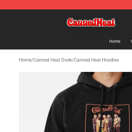
Canned Heat Store - Official Canned Heat Merchandis
Home
Home
/
Canned Heat Doek
/
Canned Heat Hoodies