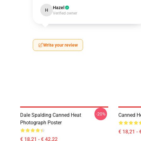
Hazel
H
Verified owner
Write your review
-20%
Dale Spalding Canned Heat
Canned He
Photograph Poster
€ 18,21 - 
€ 18,21 - € 42,22