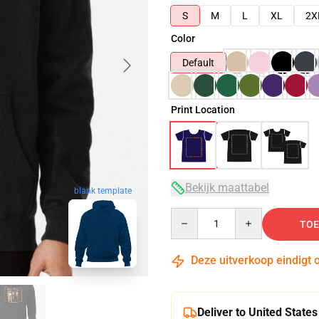
S
M
L
XL
2X
Color
Default
Print Location
Bekijk maattabel
blank template
Quantity
TOE
Deze uitverkoop eindigt 
Deliver to United States