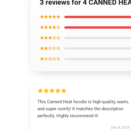
3 reviews for 4 CANNED HEA
★★★★★
★★★★☆
★★★☆☆
★★☆☆☆
★☆☆☆☆
This Canned Heat hoodie is high-quality, warm,
and super comfy! It matches the description
perfectly. Highly recommend it!
Dec 4, 2024