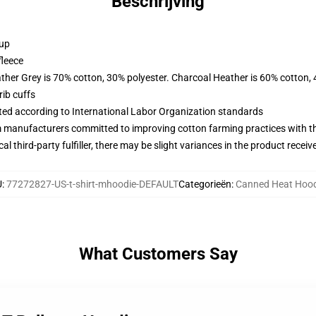
Beschrijving
 up
fleece
ather Grey is 70% cotton, 30% polyester. Charcoal Heather is 60% cotton,
ib cuffs
uated according to International Labor Organization standards
m manufacturers committed to improving cotton farming practices with the
al third-party fulfiller, there may be slight variances in the product receiv
U
:
77272827-US-t-shirt-mhoodie-DEFAULT
Categorieën
:
Canned Heat Hood
What Customers Say