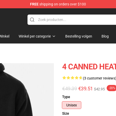
FREE
shipping on orders over $100
e Shop
Winkel
Winkel per categorie
Bestelling volgen
Blog
4 CANNED HEAT 
(3 customer reviews
€49.39
€39.51
-20%
$42.95
Type
Unisex
Size