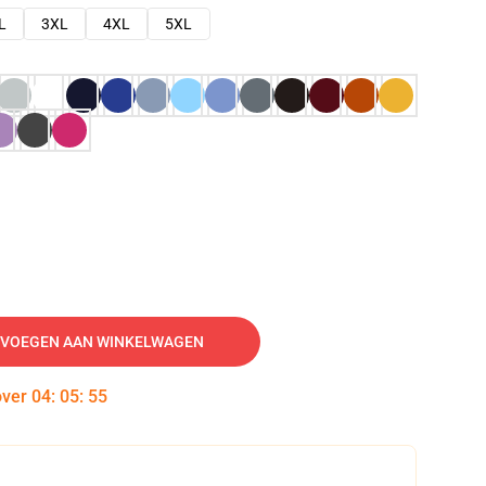
L
3XL
4XL
5XL
VOEGEN AAN WINKELWAGEN
over
04
:
05
:
54