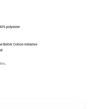
 40% polyester
 Better Cotton Initiative
ed
ies
,