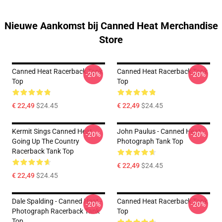
Nieuwe Aankomst bij Canned Heat Merchandise
Store
Canned Heat Racerback Tank
Canned Heat Racerback Tank
-20%
-20%
Top
Top
€ 22,49
$24.45
€ 22,49
$24.45
Kermit Sings Canned Heat
John Paulus - Canned Heat -
-20%
-20%
Going Up The Country
Photograph Tank Top
Racerback Tank Top
€ 22,49
$24.45
€ 22,49
$24.45
Dale Spalding - Canned Heat -
Canned Heat Racerback Tank
-20%
-20%
Photograph Racerback Tank
Top
Top