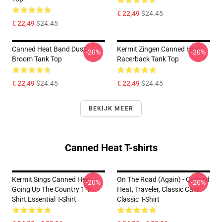
€ 22,49
$24.45
€ 22,49
$24.45
Canned Heat Band Dust
Kermit Zingen Canned Heat
-20%
-20%
Broom Tank Top
Racerback Tank Top
€ 22,49
$24.45
€ 22,49
$24.45
BEKIJK MEER
Canned Heat T-shirts
Kermit Sings Canned Heat -
On The Road (again) - Canned
-20%
-20%
Going Up The Country 1 T-
Heat, Traveler, Classic Cars
Shirt Essential T-Shirt
Classic T-Shirt