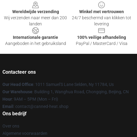
Wereldwijde verzending
Winkel met vertrouwen
Wij verzenden naar meer dan 200
24/7 beschermd van klikken tot
landen
levering
Internationale garantie
100% veilige afhandeling
Aangeboden in het gebruiksland
PayPal / MasterCard / Visa
Contacteer ons
Our Head Office
: 1011 Samuel'S Lane Selden, Ny 11784, Us
Our Warehouse
: Building 1, Wanghua Road, Chongqing, Beijing, CN
Hour
: 9AM – 5PM (Mon – Fri)
Email
: contact@canned-heat.shop
Ons bedrijf
Over ons
Algemene voorwaarden