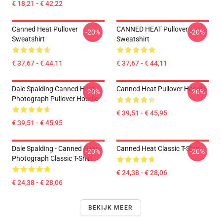
€ 18,21 - € 42,22
Canned Heat Pullover
CANNED HEAT Pullover
-20%
-20%
Sweatshirt
Sweatshirt
€ 37,67 - € 44,11
€ 37,67 - € 44,11
Dale Spalding Canned Heat
Canned Heat Pullover Hoodie
-20%
-20%
Photograph Pullover Hoodie
€ 39,51 - € 45,95
€ 39,51 - € 45,95
Dale Spalding - Canned Heat -
Canned Heat Classic T-Shirt
-20%
-20%
Photograph Classic T-Shirt
€ 24,38 - € 28,06
€ 24,38 - € 28,06
BEKIJK MEER