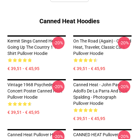
Canned Heat Hoodies
Kermit Sings Canned Heat -
On The Road (again) - Canned
-20%
-20%
Going Up The Country 1 T-
Heat, Traveler, Classic Cars
Shirt Pullover Hoodie
Pullover Hoodie
€ 39,51 - € 45,95
€ 39,51 - € 45,95
Vintage 1968 Psychedelic
Canned Heat - John Paulus,
-20%
-20%
Concert Poster Canned Heat
Adolfo De La Parra And Dale
Pullover Hoodie
Spalding - Photograph
Pullover Hoodie
€ 39,51 - € 45,95
€ 39,51 - € 45,95
Canned Heat Pullover Hoodie
CANNED HEAT Pullover
-20%
-20%