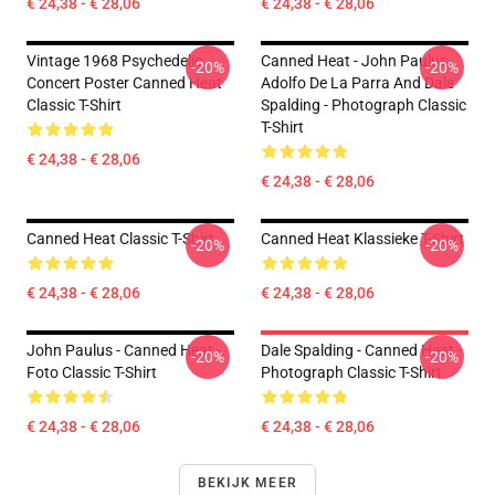
€ 24,38 - € 28,06
€ 24,38 - € 28,06
Vintage 1968 Psychedelic
Canned Heat - John Paulus,
-20%
-20%
Concert Poster Canned Heat
Adolfo De La Parra And Dale
Classic T-Shirt
Spalding - Photograph Classic
T-Shirt
€ 24,38 - € 28,06
€ 24,38 - € 28,06
Canned Heat Classic T-Shirt
Canned Heat Klassieke T-Shirt
-20%
-20%
€ 24,38 - € 28,06
€ 24,38 - € 28,06
John Paulus - Canned Heat -
Dale Spalding - Canned Heat -
-20%
-20%
Foto Classic T-Shirt
Photograph Classic T-Shirt
€ 24,38 - € 28,06
€ 24,38 - € 28,06
BEKIJK MEER