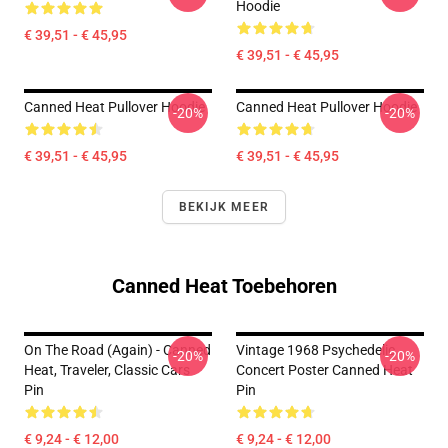
Hoodie
€ 39,51 - € 45,95
€ 39,51 - € 45,95
Canned Heat Pullover Hoodie
Canned Heat Pullover Hoodie
-20%
-20%
€ 39,51 - € 45,95
€ 39,51 - € 45,95
BEKIJK MEER
Canned Heat Toebehoren
On The Road (again) - Canned
Vintage 1968 Psychedelic
-20%
-20%
Heat, Traveler, Classic Cars
Concert Poster Canned Heat
Pin
Pin
€ 9,24 - € 12,00
€ 9,24 - € 12,00