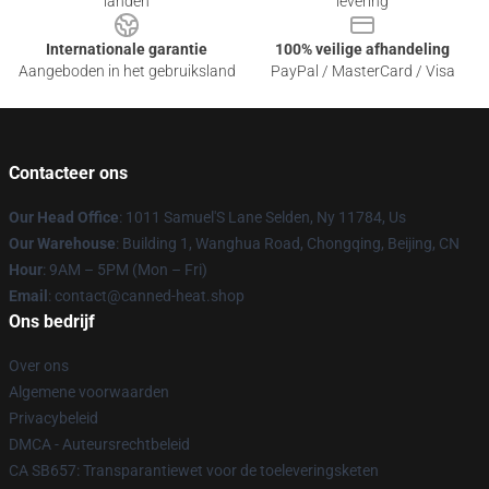
landen
levering
Internationale garantie
100% veilige afhandeling
Aangeboden in het gebruiksland
PayPal / MasterCard / Visa
Contacteer ons
Our Head Office
: 1011 Samuel'S Lane Selden, Ny 11784, Us
Our Warehouse
: Building 1, Wanghua Road, Chongqing, Beijing, CN
Hour
: 9AM – 5PM (Mon – Fri)
Email
: contact@canned-heat.shop
Ons bedrijf
Over ons
Algemene voorwaarden
Privacybeleid
DMCA - Auteursrechtbeleid
CA SB657: Transparantiewet voor de toeleveringsketen