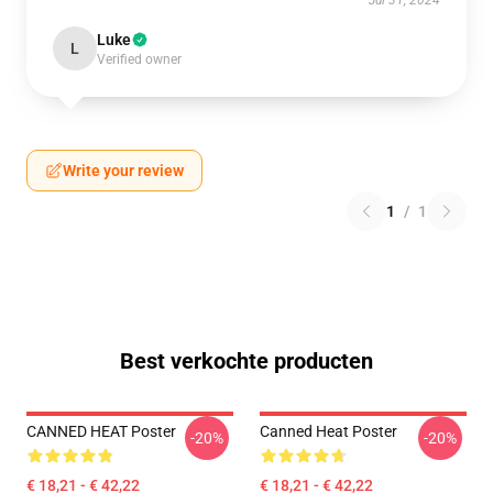
Jul 31, 2024
Luke
L
Verified owner
Write your review
1
/
1
Best verkochte producten
CANNED HEAT Poster
Canned Heat Poster
-20%
-20%
€ 18,21 - € 42,22
€ 18,21 - € 42,22