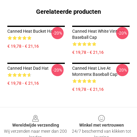
Gerelateerde producten
Canned Heat Bucket Hat
Canned Heat White Vintage
-20%
-20%
Baseball Cap
€ 19,78 - € 21,16
€ 19,78 - € 21,16
Canned Heat Dad Hat
Canned Heat Live At
-20%
-20%
Montremx Baseball Cap
€ 19,78 - € 21,16
€ 19,78 - € 21,16
Footer
Wereldwijde verzending
Winkel met vertrouwen
Wij verzenden naar meer dan 200
24/7 beschermd van klikken tot