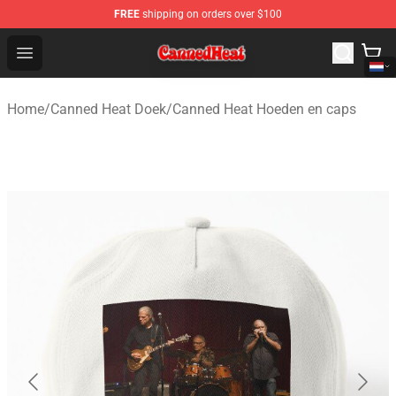
FREE
shipping on orders over $100
Canned Heat Store - Official Canned Heat Merchandise 
Open menu
Home
/
Canned Heat Doek
/
Canned Heat Hoeden en caps