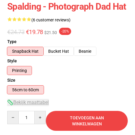
Spalding - Photograph Dad Hat
(6 customer reviews)
€24.73
€19.78
-20%
$21.50
Type
Snapback Hat
Bucket Hat
Beanie
Style
Printing
Size
56cm to 60cm
Bekijk maattabel
Quantity
TOEVOEGEN AAN
WINKELWAGEN