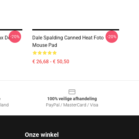
-20%
-20%
mx Desk
Dale Spalding Canned Heat Foto
Mouse Pad
€ 26,68 - € 50,50
e
100% veilige afhandeling
sland
PayPal / MasterCard / Visa
Onze winkel