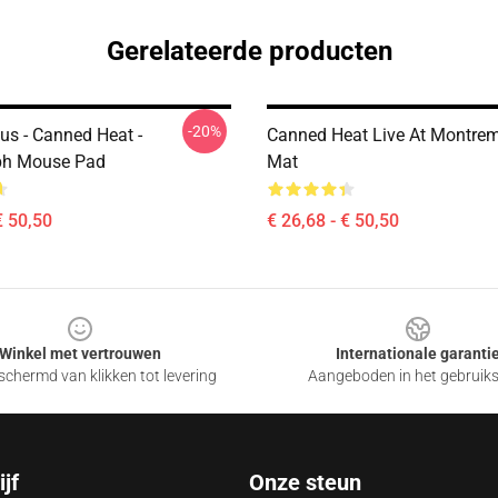
Gerelateerde producten
-20%
us - Canned Heat -
Canned Heat Live At Montre
ph Mouse Pad
Mat
€ 50,50
€ 26,68 - € 50,50
Winkel met vertrouwen
Internationale garanti
chermd van klikken tot levering
Aangeboden in het gebruik
jf
Onze steun