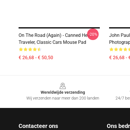
-20%
On The Road (again) - Canned Heat,
John Paul
Traveler, Classic Cars Mouse Pad
Photogra
€ 26,68 - € 50,50
€ 26,68 - 
Footer
Wereldwijde verzending
Wij verzenden naar meer dan 200 landen
24/7 bes
Contacteer ons
Ons bedri