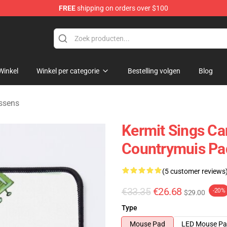
FREE
shipping on orders over $100
e Shop
Winkel
Winkel per categorie
Bestelling volgen
Blog
ssens
Kermit Sings C
Countrymuis Pa
(5 customer reviews
€33.35
€26.68
-20%
$29.00
Type
Mouse Pad
LED Mouse P