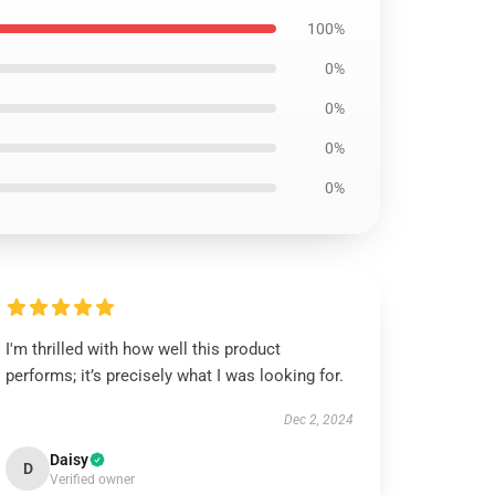
100%
0%
0%
0%
0%
I'm thrilled with how well this product
performs; it’s precisely what I was looking for.
Dec 2, 2024
Daisy
D
Verified owner