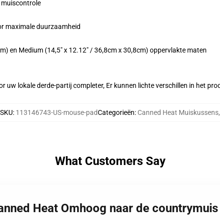
 muiscontrole
voor maximale duurzaamheid
,3cm) en Medium (14,5" x 12.12" / 36,8cm x 30,8cm) oppervlakte maten
r uw lokale derde-partij completer, Er kunnen lichte verschillen in het p
SKU
:
113146743-US-mouse-pad
Categorieën
:
Canned Heat Muiskussens
,
What Customers Say
 Canned Heat Omhoog naar de countrymuis