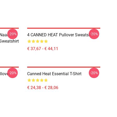
-20%
-20%
 Naar Het
4 CANNED HEAT Pullover Sweatshirt
 Sweatshirt
€ 37,67 - € 44,11
-20%
-20%
llover
Canned Heat Essential T-Shirt
€ 24,38 - € 28,06