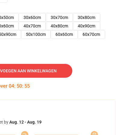
0x50cm
30x60cm
30x70cm
30x80cm
0x60cm
40x70cm
40x80cm
40x90cm
50x90cm
50x100cm
60x60cm
60x70cm
VOEGEN AAN WINKELWAGEN
over
04
:
50
:
54
et by
Aug. 12 - Aug. 19