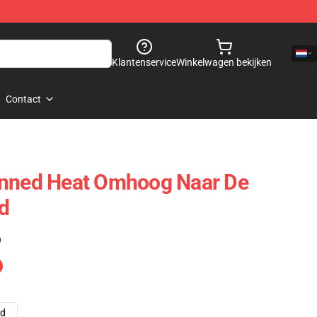
Klantenservice
Winkelwagen bekijken
Contact
anned Heat Omhoog Naar De
d
)
ad