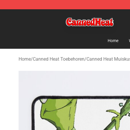
Canned Heat Store - Official Canned Heat Merchandis
Home
Home
/
Canned Heat Toebehoren
/
Canned Heat Muisku