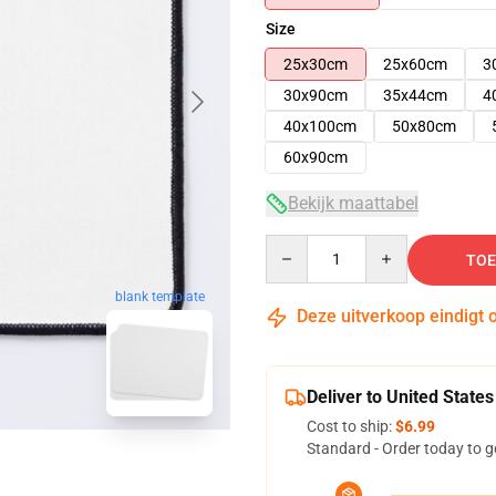
Size
25x30cm
25x60cm
3
30x90cm
35x44cm
4
40x100cm
50x80cm
60x90cm
Bekijk maattabel
Quantity
TOE
blank template
Deze uitverkoop eindigt 
Deliver to United States
Cost to ship:
$6.99
Standard - Order today to g