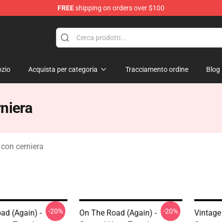
FREE
shipping on orders over $100
e Shop
zio
Acquista per categoria
Tracciamento ordine
Blog
niera
con cerniera
-20%
-20%
ad (again) -
On The Road (again) -
Vintage