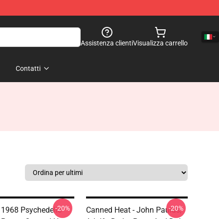
Assistenza clienti
Visualizza carrello
Contatti
-20%
-20%
 1968 Psychedelic
Canned Heat - John Paulus,