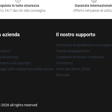
cquista in tutta sicurezza
Garanzia internazional
to 24/7 dai clic alla consegna
Offerto nel paese di utiliz
a azienda
Il nostro supporto
Condizioni di spedizione e consegna
dizioni
Termini di pagamento
ulla privacy
Condizioni di ritorno e rimborso
mativa sul copyright
Contattaci
gge sulla trasparenza della catena
Aiuto del cliente (FAQ)
Whosale
2026 all rights reserved