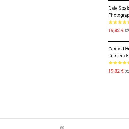
Dale Spal
Photograp
19,82 €
$2
Canned He
Cerniera 
19,82 €
$2
Footer