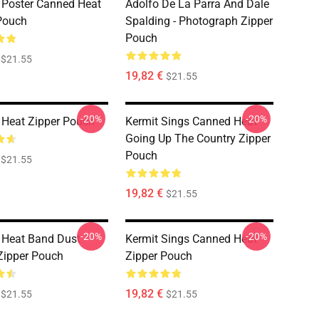
 Poster Canned Heat
Adolfo De La Parra And Dale
Pouch
Spalding - Photograph Zipper
Pouch
$21.55
19,82 €
$21.55
-20%
-20%
Heat Zipper Pouch
Kermit Sings Canned Heat
Going Up The Country Zipper
Pouch
$21.55
19,82 €
$21.55
-20%
-20%
 Heat Band Dust
Kermit Sings Canned Heat
Zipper Pouch
Zipper Pouch
19,82 €
$21.55
$21.55