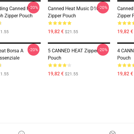
-20%
-20%
ding Canned Heat
Canned Heat Music D104
Canned 
h Zipper Pouch
Zipper Pouch
Zipper 
19,82 €
19,82 €
1.55
$21.55
-20%
-20%
at Borsa A
5 CANNED HEAT Zipper
4 CANN
Essenziale
Pouch
Pouch
19,82 €
19,82 €
1.55
$21.55