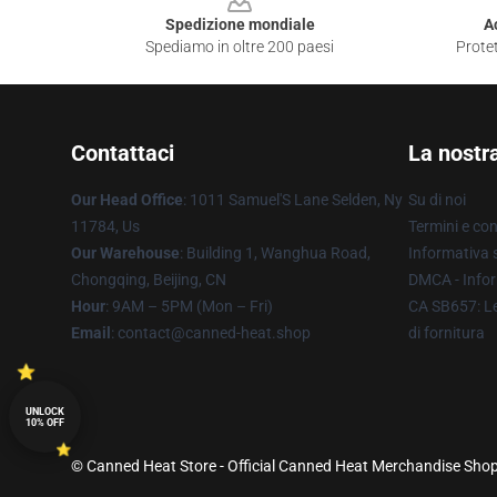
Spedizione mondiale
A
Spediamo in oltre 200 paesi
Protet
Contattaci
La nostr
Our Head Office
: 1011 Samuel'S Lane Selden, Ny
Su di noi
11784, Us
Termini e con
Our Warehouse
: Building 1, Wanghua Road,
Informativa s
Chongqing, Beijing, CN
DMCA - Infor
Hour
: 9AM – 5PM (Mon – Fri)
CA SB657: Le
Email
: contact@canned-heat.shop
di fornitura
UNLOCK
10% OFF
© Canned Heat Store - Official Canned Heat Merchandise Shop 