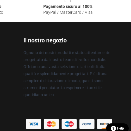
e
Pagamento sicuro al 100%
zo
PayPal / MasterCard / Visa
Il nostro negozio
Ognuno dei nostri prodotti è stato attentamente
progettato dal nostro team di livello mondiale.
Offriamo una vasta selezione di articoli di alta
qualità e splendidamente progettati. Più di una
semplice dichiarazione di moda, questi sono
strumenti per aiutarti a esprimere il tuo stile
quotidiano unico.
Help