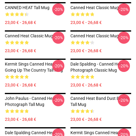
CANNED HEAT Tall Mug
Canned Heat Classic Mug
-20%
-20%
23,00 € - 26,68 €
23,00 € - 26,68 €
Canned Heat Classic Mug
Canned Heat Classic Mug
-20%
-20%
23,00 € - 26,68 €
23,00 € - 26,68 €
Kermit Sings Canned Heat
Dale Spalding - Canned Heat -
-20%
-20%
Going Up The Country Tall Mug
Photograph Classic Mug
23,00 € - 26,68 €
23,00 € - 26,68 €
John Paulus - Canned Heat -
Canned Heat Band Dust Broom
-20%
-20%
Photograph Tall Mug
Tall Mug
23,00 € - 26,68 €
23,00 € - 26,68 €
Dale Spalding Canned Heat
Kermit Sings Canned Heat Tall
-20%
-20%