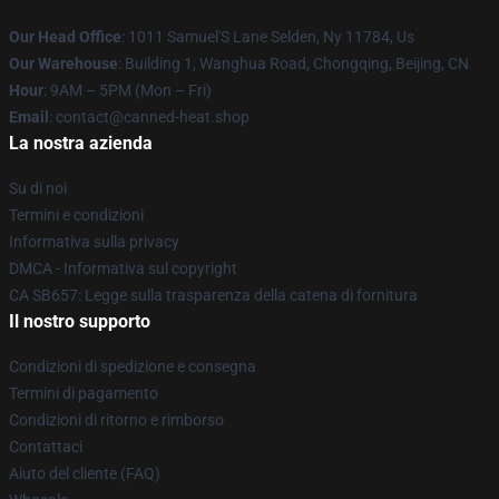
Our Head Office
: 1011 Samuel'S Lane Selden, Ny 11784, Us
Our Warehouse
: Building 1, Wanghua Road, Chongqing, Beijing, CN
Hour
: 9AM – 5PM (Mon – Fri)
Email
: contact@canned-heat.shop
La nostra azienda
Su di noi
Termini e condizioni
Informativa sulla privacy
DMCA - Informativa sul copyright
CA SB657: Legge sulla trasparenza della catena di fornitura
Il nostro supporto
Condizioni di spedizione e consegna
Termini di pagamento
Condizioni di ritorno e rimborso
Contattaci
Aiuto del cliente (FAQ)