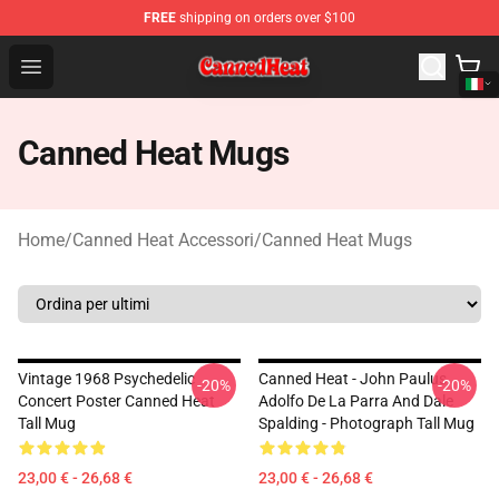
FREE
shipping on orders over $100
Canned Heat Store - Official Canned Heat Merchandise 
Open menu
Canned Heat Mugs
Home
/
Canned Heat Accessori
/
Canned Heat Mugs
Vintage 1968 Psychedelic
Canned Heat - John Paulus,
-20%
-20%
Concert Poster Canned Heat
Adolfo De La Parra And Dale
Tall Mug
Spalding - Photograph Tall Mug
23,00 € - 26,68 €
23,00 € - 26,68 €