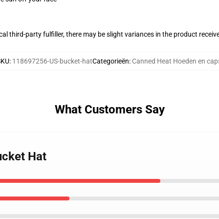
al third-party fulfiller, there may be slight variances in the product receiv
SKU
:
118697256-US-bucket-hat
Categorieën
:
Canned Heat Hoeden en cap
What Customers Say
ucket Hat