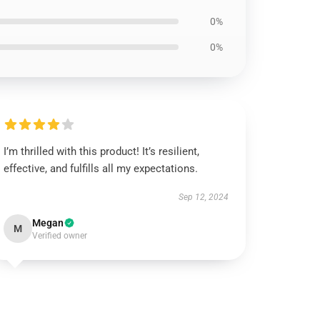
0%
0%
I’m thrilled with this product! It’s resilient,
effective, and fulfills all my expectations.
Sep 12, 2024
Megan
M
Verified owner