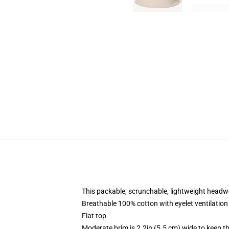
This packable, scrunchable, lightweight headwea
Breathable 100% cotton with eyelet ventilation
Flat top
Moderate brim is 2.2in (5.5 cm) wide to keep th