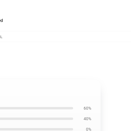
ed
s
,
60%
40%
0%