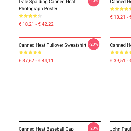
-20%
Dale Spalding Canned Heat
Canned He
Photograph Poster
€ 18,21 - 
€ 18,21 - € 42,22
-20%
Canned Heat Pullover Sweatshirt
Canned He
€ 37,67 - € 44,11
€ 39,51 - 
-20%
Canned Heat Baseball Cap
John Paul