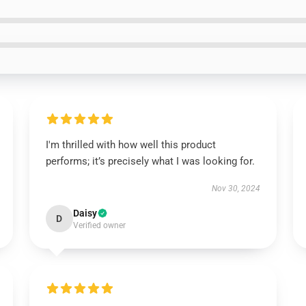
I'm thrilled with how well this product
performs; it’s precisely what I was looking for.
Nov 30, 2024
Daisy
D
Verified owner