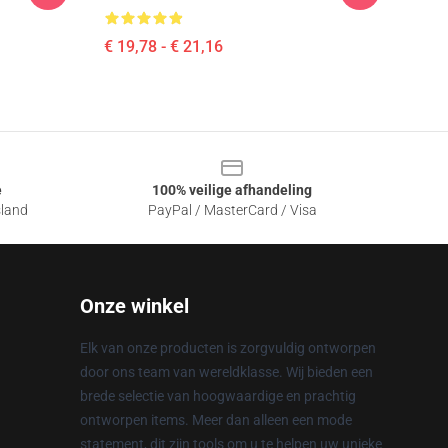
€ 19,78 - € 21,16
e
100% veilige afhandeling
sland
PayPal / MasterCard / Visa
Onze winkel
Elk van onze producten is zorgvuldig ontworpen
door ons team van wereldklasse. Wij bieden een
brede selectie van hoogwaardige en prachtig
ontworpen items. Meer dan alleen een mode
statement, dit zijn tools om u te helpen uw unieke