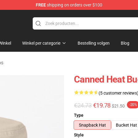
FREE
shipping on orders over $100
e Shop
Winkel
Winkel per categorie
Bestelling volgen
Blog
ps
Canned Heat Bu
(5 customer reviews
€24.73
€19.78
-20%
$21.50
Type
Snapback Hat
Bucket Hat
Style