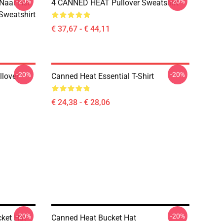
-20%
-20%
 Naar Het
4 CANNED HEAT Pullover Sweatshirt
 Sweatshirt
€ 37,67 - € 44,11
-20%
-20%
llover
Canned Heat Essential T-Shirt
€ 24,38 - € 28,06
-20%
-20%
ket Hat
Canned Heat Bucket Hat