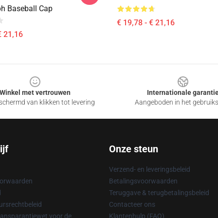
h Baseball Cap
€ 19,78 - € 21,16
€ 21,16
Winkel met vertrouwen
Internationale garanti
chermd van klikken tot levering
Aangeboden in het gebruik
jf
Onze steun
Verzend- en leveringsbeleid
oorwaarden
Betalingsvoorwaarden
d
Teruggave & terugbetalingsbeleid
rsrechtbeleid
Contacteer ons
ransparantiewet voor de
Klantenhulp (FAQ)