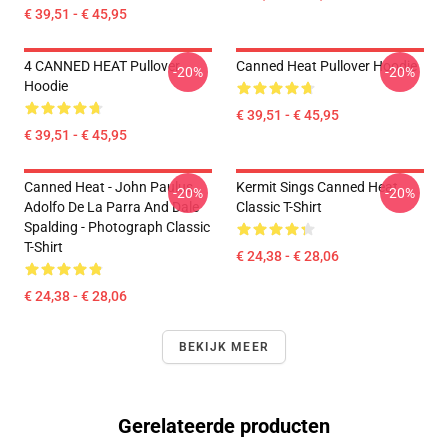
€ 39,51 - € 45,95
4 CANNED HEAT Pullover
Canned Heat Pullover Hoodie
-20%
-20%
Hoodie
€ 39,51 - € 45,95
€ 39,51 - € 45,95
Canned Heat - John Paulus,
Kermit Sings Canned Heat
-20%
-20%
Adolfo De La Parra And Dale
Classic T-Shirt
Spalding - Photograph Classic
T-Shirt
€ 24,38 - € 28,06
€ 24,38 - € 28,06
BEKIJK MEER
Gerelateerde producten