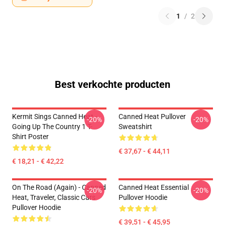
1
/
2
Best verkochte producten
Kermit Sings Canned Heat -
Canned Heat Pullover
-20%
-20%
Going Up The Country 1 T-
Sweatshirt
Shirt Poster
€ 37,67 - € 44,11
€ 18,21 - € 42,22
On The Road (again) - Canned
Canned Heat Essential
-20%
-20%
Heat, Traveler, Classic Cars
Pullover Hoodie
Pullover Hoodie
€ 39,51 - € 45,95