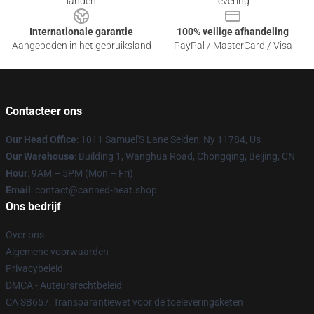
landen
levering
Internationale garantie
100% veilige afhandeling
Aangeboden in het gebruiksland
PayPal / MasterCard / Visa
Contacteer ons
Our Head Office
: 1011 Samuel'S Lane Selden, Ny 11784, Us
Our Warehouse
: Building 1, Wanghua Road, Chongqing, Beijing, CN
Hour
: 9AM – 5PM (Mon – Fri)
Email
: contact@canned-heat.shop
Ons bedrijf
Over ons
Algemene voorwaarden
Privacybeleid
DMCA - Auteursrechtbeleid
CA SB657: Transparantiewet voor de toeleveringsketen