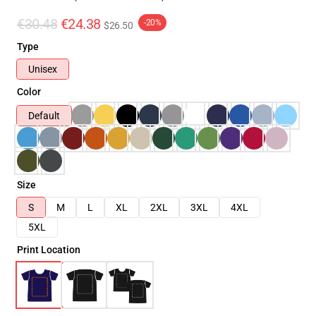
€30.48
€24.38
-20%
$26.50
Type
Unisex
Color
Default
Size
S
M
L
XL
2XL
3XL
4XL
5XL
Print Location