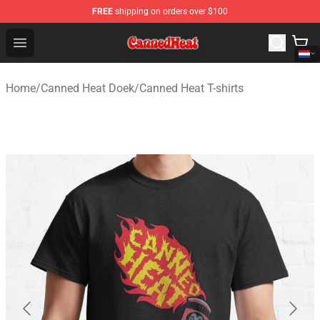
FREE
shipping on orders over $100
Canned Heat Store - Official Canned Heat Merchandise 
Open menu
Home
/
Canned Heat Doek
/
Canned Heat T-shirts