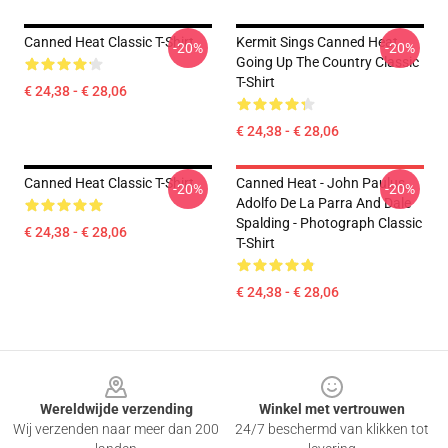
Canned Heat Classic T-Shirt
Kermit Sings Canned Heat
-20%
-20%
Going Up The Country Classic
T-Shirt
€ 24,38 - € 28,06
€ 24,38 - € 28,06
Canned Heat Classic T-Shirt
Canned Heat - John Paulus,
-20%
-20%
Adolfo De La Parra And Dale
Spalding - Photograph Classic
€ 24,38 - € 28,06
T-Shirt
€ 24,38 - € 28,06
Footer
Wereldwijde verzending
Winkel met vertrouwen
Wij verzenden naar meer dan 200
24/7 beschermd van klikken tot