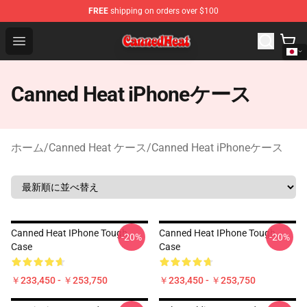
FREE
shipping on orders over $100
Canned Heat Store - Official Canned Heat Merchandise 
Open menu
Canned Heat iPhoneケース
ホーム
/
Canned Heat ケース
/
Canned Heat iPhoneケース
Canned Heat IPhone Tough
Canned Heat IPhone Tough
-20%
-20%
Case
Case
￥233,450 - ￥253,750
￥233,450 - ￥253,750