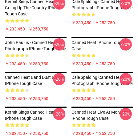
Kermit Sings Canned Heat
Dale Spalding - Canned Heat -
-20%
-20%
Going Up The Country IPhone
Photograph IPhone Tough Case
Tough Case
￥233,450 - ￥253,750
￥233,450 - ￥253,750
John Paulus - Canned Heat -
Canned Heat IPhone Tough
-20%
-20%
Photograph IPhone Tough Case
Case
￥233,450 - ￥253,750
￥233,450 - ￥253,750
Canned Heat Band Dust Broom
Dale Spalding Canned Heat
-20%
-20%
IPhone Tough Case
Photograph IPhone Tough Case
￥233,450 - ￥253,750
￥233,450 - ￥253,750
Kermit Sings Canned Heat
Canned Heat Live At Montremx
-20%
-20%
IPhone Tough Case
IPhone Tough Case
￥233,450 - ￥253,750
￥233,450 - ￥253,750