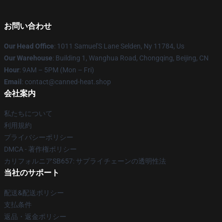
お問い合わせ
Our Head Office
: 1011 Samuel'S Lane Selden, Ny 11784, Us
Our Warehouse
: Building 1, Wanghua Road, Chongqing, Beijing, CN
Hour
: 9AM – 5PM (Mon – Fri)
Email
: contact@canned-heat.shop
会社案内
私たちについて
利用規約
プライバシーポリシー
DMCA - 著作権ポリシー
カリフォルニアSB657: サプライチェーンの透明性法
当社のサポート
配送&配送ポリシー
支払条件
返品・返金ポリシー