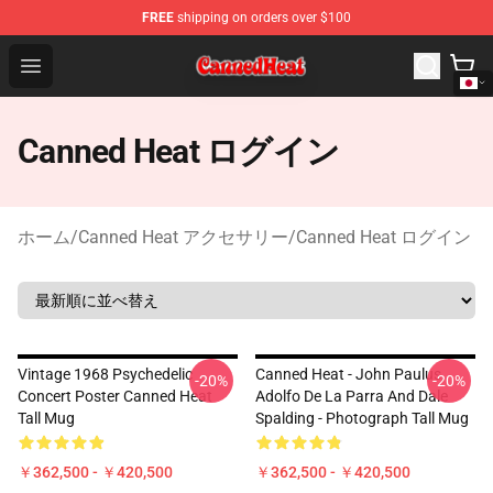
FREE
shipping on orders over $100
Canned Heat Store - Official Canned Heat Merchandise 
Open menu
Canned Heat ログイン
ホーム
/
Canned Heat アクセサリー
/
Canned Heat ログイン
Vintage 1968 Psychedelic
Canned Heat - John Paulus,
-20%
-20%
Concert Poster Canned Heat
Adolfo De La Parra And Dale
Tall Mug
Spalding - Photograph Tall Mug
￥362,500 - ￥420,500
￥362,500 - ￥420,500