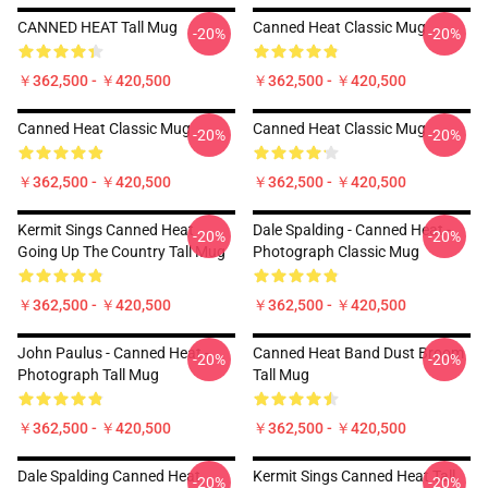
CANNED HEAT Tall Mug
Canned Heat Classic Mug
-20%
-20%
￥362,500 - ￥420,500
￥362,500 - ￥420,500
Canned Heat Classic Mug
Canned Heat Classic Mug
-20%
-20%
￥362,500 - ￥420,500
￥362,500 - ￥420,500
Kermit Sings Canned Heat
Dale Spalding - Canned Heat -
-20%
-20%
Going Up The Country Tall Mug
Photograph Classic Mug
￥362,500 - ￥420,500
￥362,500 - ￥420,500
John Paulus - Canned Heat -
Canned Heat Band Dust Broom
-20%
-20%
Photograph Tall Mug
Tall Mug
￥362,500 - ￥420,500
￥362,500 - ￥420,500
Dale Spalding Canned Heat
Kermit Sings Canned Heat Tall
-20%
-20%