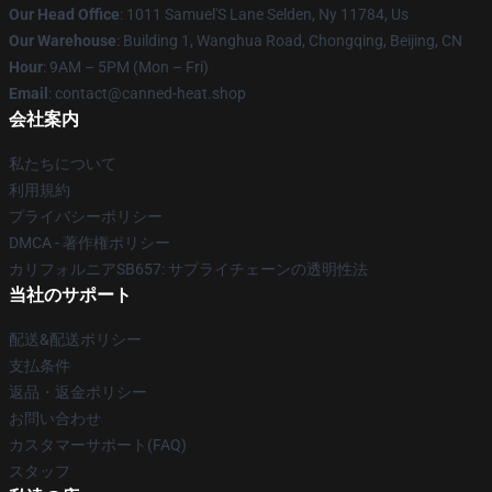
Our Head Office
: 1011 Samuel'S Lane Selden, Ny 11784, Us
Our Warehouse
: Building 1, Wanghua Road, Chongqing, Beijing, CN
Hour
: 9AM – 5PM (Mon – Fri)
Email
: contact@canned-heat.shop
会社案内
私たちについて
利用規約
プライバシーポリシー
DMCA - 著作権ポリシー
カリフォルニアSB657: サプライチェーンの透明性法
当社のサポート
配送&配送ポリシー
支払条件
返品・返金ポリシー
お問い合わせ
カスタマーサポート(FAQ)
スタッフ