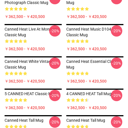
Photograph Classic Mug
Mug
￥362,500 - ￥420,500
￥362,500 - ￥420,500
Canned Heat Live At Montremx
Canned Heat Music D104
-20%
-20%
Classic Mug
Classic Mug
￥362,500 - ￥420,500
￥362,500 - ￥420,500
Canned Heat White Vintage
Canned Heat Essential Classic
-20%
-20%
Classic Mug
Mug
￥362,500 - ￥420,500
￥362,500 - ￥420,500
5 CANNED HEAT Classic Mug
4 CANNED HEAT Tall Mug
-20%
-20%
￥362,500 - ￥420,500
￥362,500 - ￥420,500
Canned Heat Tall Mug
Canned Heat Tall Mug
-20%
-20%