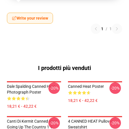
Write your review
1
/
1
I prodotti più venduti
Dale Spalding Canned Heat
Canned Heat Poster
-20%
-20%
Photograph Poster
18,21 € - 42,22 €
18,21 € - 42,22 €
Canti Di Kermit Canned Heat -
4 CANNED HEAT Pullover
-20%
-20%
Going Up The Country 1 T-
Sweatshirt