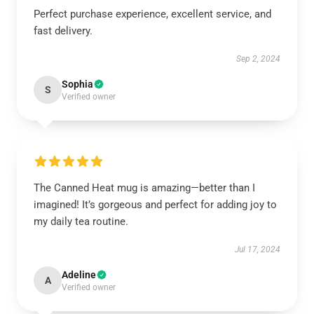
Perfect purchase experience, excellent service, and
fast delivery.
Sep 2, 2024
Sophia
S
Verified owner
The Canned Heat mug is amazing—better than I
imagined! It’s gorgeous and perfect for adding joy to
my daily tea routine.
Jul 17, 2024
Adeline
A
Verified owner