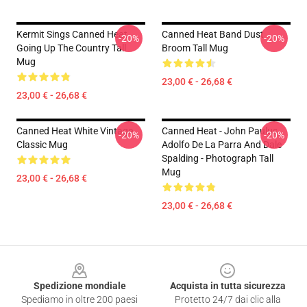
Kermit Sings Canned Heat
Canned Heat Band Dust
-20%
-20%
Going Up The Country Tall
Broom Tall Mug
Mug
23,00 € - 26,68 €
23,00 € - 26,68 €
Canned Heat White Vintage
Canned Heat - John Paulus,
-20%
-20%
Classic Mug
Adolfo De La Parra And Dale
Spalding - Photograph Tall
Mug
23,00 € - 26,68 €
23,00 € - 26,68 €
Footer
Spedizione mondiale
Acquista in tutta sicurezza
Spediamo in oltre 200 paesi
Protetto 24/7 dai clic alla