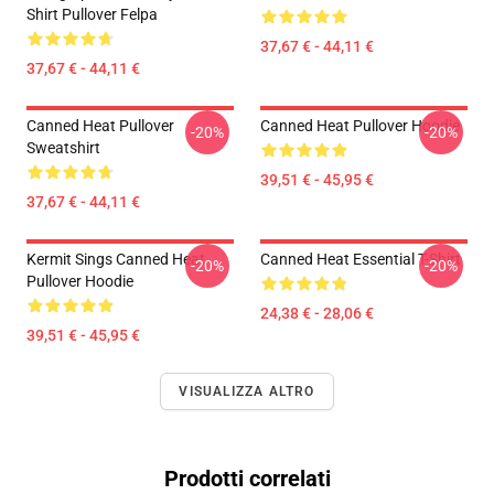
Shirt Pullover Felpa
37,67 € - 44,11 €
37,67 € - 44,11 €
Canned Heat Pullover
Canned Heat Pullover Hoodie
-20%
-20%
Sweatshirt
39,51 € - 45,95 €
37,67 € - 44,11 €
Kermit Sings Canned Heat
Canned Heat Essential T-Shirt
-20%
-20%
Pullover Hoodie
24,38 € - 28,06 €
39,51 € - 45,95 €
VISUALIZZA ALTRO
Prodotti correlati