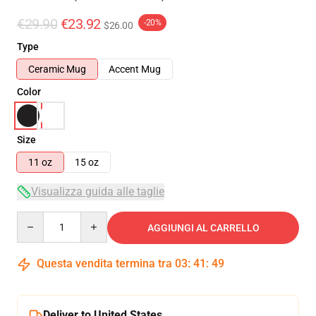
€29.90
€23.92
-20%
$26.00
Type
Ceramic Mug
Accent Mug
Color
Size
11 oz
15 oz
Visualizza guida alle taglie
Quantity
AGGIUNGI AL CARRELLO
Questa vendita termina tra
03
:
41
:
48
Deliver to United States