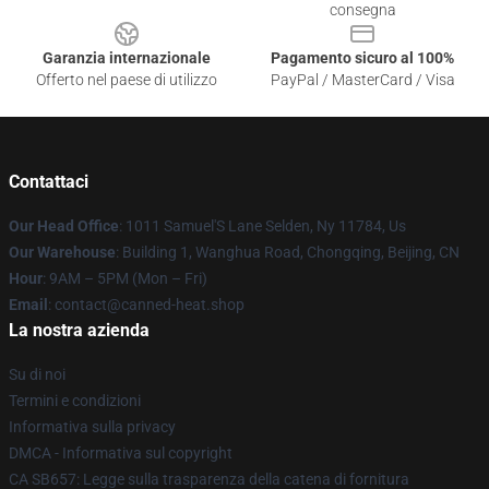
consegna
Garanzia internazionale
Pagamento sicuro al 100%
Offerto nel paese di utilizzo
PayPal / MasterCard / Visa
Contattaci
Our Head Office
: 1011 Samuel'S Lane Selden, Ny 11784, Us
Our Warehouse
: Building 1, Wanghua Road, Chongqing, Beijing, CN
Hour
: 9AM – 5PM (Mon – Fri)
Email
: contact@canned-heat.shop
La nostra azienda
Su di noi
Termini e condizioni
Informativa sulla privacy
DMCA - Informativa sul copyright
CA SB657: Legge sulla trasparenza della catena di fornitura