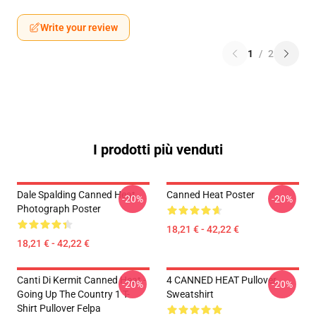
Write your review
1
/
2
I prodotti più venduti
Dale Spalding Canned Heat
Canned Heat Poster
-20%
-20%
Photograph Poster
18,21 € - 42,22 €
18,21 € - 42,22 €
Canti Di Kermit Canned Heat -
4 CANNED HEAT Pullover
-20%
-20%
Going Up The Country 1 T-
Sweatshirt
Shirt Pullover Felpa