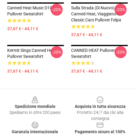
Canned Heat Music D104
Sulla Strada (di Nuovo) -
-20%
-20%
Pullover Sweatshirt
Canned Heat, Viaggiatore,
Classic Cars Pullover Felpa
37,67 € - 44,11 €
37,67 € - 44,11 €
Kermit Sings Canned Heat
CANNED HEAT Pullover
-20%
-20%
Pullover Sweatshirt
Sweatshirt
37,67 € - 44,11 €
37,67 € - 44,11 €
Footer
Spedizione mondiale
Acquista in tutta sicurezza
Spediamo in oltre 200 paesi
Protetto 24/7 dai clic alla
consegna
Garanzia internazionale
Pagamento sicuro al 100%