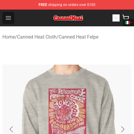
FREE
shipping on orders over $100
Canned Heat Store - Official Canned Heat Merchandise 
Open menu
Home
/
Canned Heat Cloth
/
Canned Heat Felpe