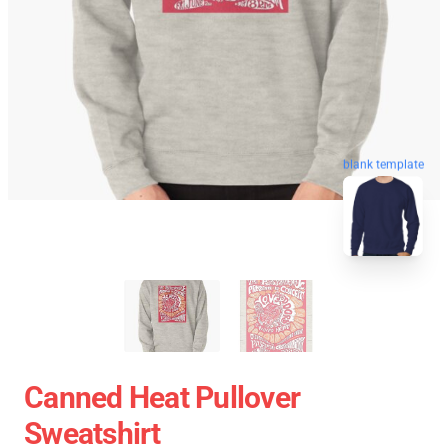
blank template
Canned Heat Pullover
Sweatshirt