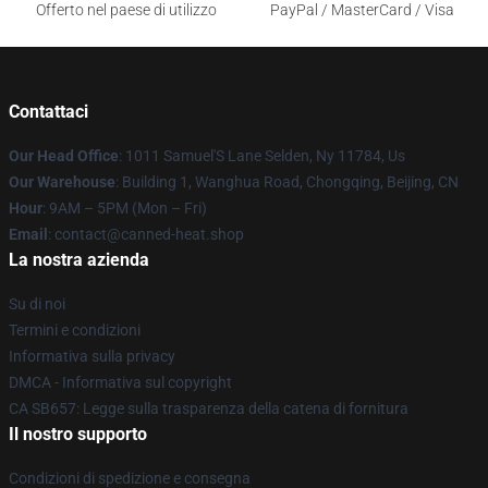
Offerto nel paese di utilizzo
PayPal / MasterCard / Visa
Contattaci
Our Head Office
: 1011 Samuel'S Lane Selden, Ny 11784, Us
Our Warehouse
: Building 1, Wanghua Road, Chongqing, Beijing, CN
Hour
: 9AM – 5PM (Mon – Fri)
Email
: contact@canned-heat.shop
La nostra azienda
Su di noi
Termini e condizioni
Informativa sulla privacy
DMCA - Informativa sul copyright
CA SB657: Legge sulla trasparenza della catena di fornitura
Il nostro supporto
Condizioni di spedizione e consegna