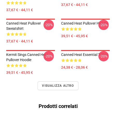
37,67 € - 44,11 €
37,67 € - 44,11 €
Canned Heat Pullover
Canned Heat Pullover Hoodie
-20%
-20%
Sweatshirt
39,51 € - 45,95 €
37,67 € - 44,11 €
Kermit Sings Canned Heat
Canned Heat Essential T-Shirt
-20%
-20%
Pullover Hoodie
24,38 € - 28,06 €
39,51 € - 45,95 €
VISUALIZZA ALTRO
Prodotti correlati