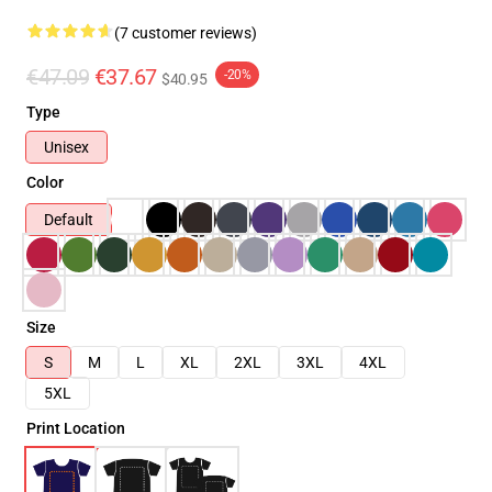
(7 customer reviews)
€47.09
€37.67
-20%
$40.95
Type
Unisex
Color
Default
Size
S
M
L
XL
2XL
3XL
4XL
5XL
Print Location