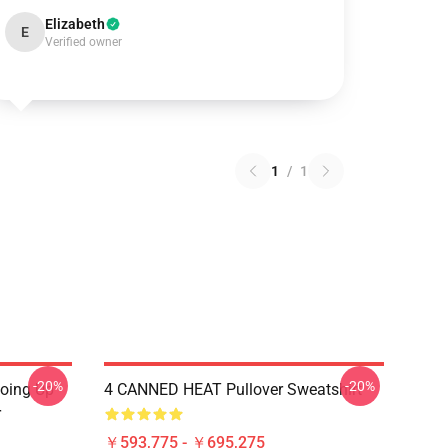
Elizabeth
E
Verified owner
1
/
1
-20%
-20%
Going Up
4 CANNED HEAT Pullover Sweatshirt
r
￥593,775 - ￥695,275