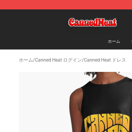
Canned Heat Store - Official Canned Heat Merchandis
ホーム
ホーム
/
Canned Heat ログイン
/
Canned Heat ドレス