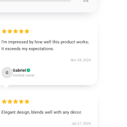
0%
I’m impressed by how well this product works;
it exceeds my expectations.
Nov 28, 2024
Gabriel
G
Verified owner
Elegant design, blends well with any décor.
Jun 27, 2024