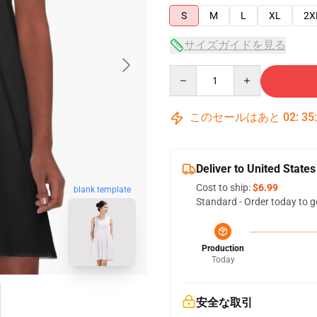
S
M
L
XL
2X
サイズガイドを見る
Quantity
このセールはあと
02
:
35
Deliver to United States
Cost to ship:
$6.99
blank template
Standard - Order today to g
Production
Today
安全な取引