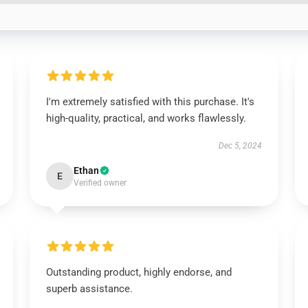
I'm extremely satisfied with this purchase. It's
high-quality, practical, and works flawlessly.
Dec 5, 2024
Ethan
E
Verified owner
Outstanding product, highly endorse, and
superb assistance.