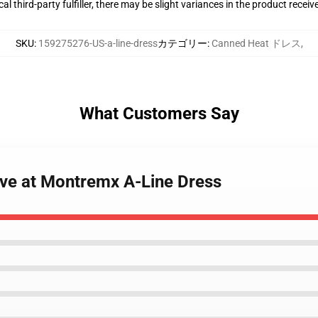
al third-party fulfiller, there may be slight variances in the product receiv
SKU
:
159275276-US-a-line-dress
カテゴリー
:
Canned Heat ドレス
,
What Customers Say
ive at Montremx A-Line Dress