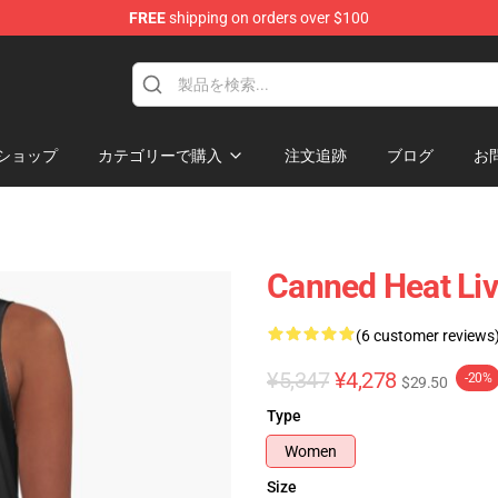
FREE
shipping on orders over $100
e Shop
ショップ
カテゴリーで購入
注文追跡
ブログ
お
Canned Heat Liv
(6 customer reviews
¥5,347
¥4,278
-20%
$29.50
Type
Women
Size