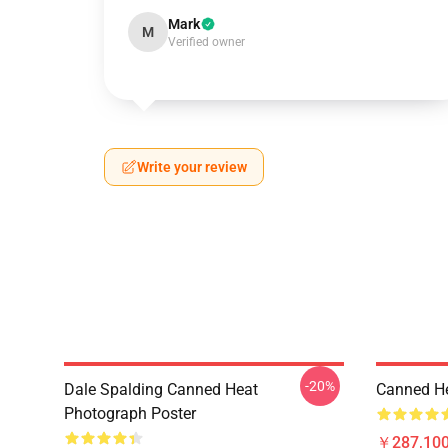
Mark
M
Verified owner
Write your review
-20%
Dale Spalding Canned Heat
Canned He
Photograph Poster
￥287,100