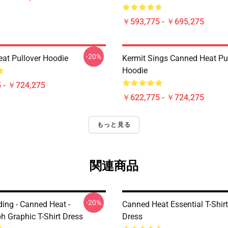
￥593,775 - ￥695,275
-20%
at Pullover Hoodie
Kermit Sings Canned Heat Pu
Hoodie
 - ￥724,275
￥622,775 - ￥724,275
もっと見る
関連商品
-20%
ding - Canned Heat -
Canned Heat Essential T-Shirt
h Graphic T-Shirt Dress
Dress