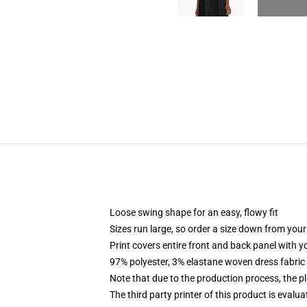
Loose swing shape for an easy, flowy fit
Sizes run large, so order a size down from your
Print covers entire front and back panel with 
97% polyester, 3% elastane woven dress fabric 
Note that due to the production process, the p
The third party printer of this product is eval