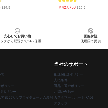
0
￥427,750
$29.5
$29.5
安心してお買い物
国際保証
ックから配送まで24/7保護
使用国で提供
当社のサポート
いて
配送&配送ポリシー
支払条件
ーポリシー
返品・返金ポリシー
著作権ポリシー
お問い合わせ
アSB657: サプライチェーンの透明
カスタマーサポート(FAQ)
スタッフ