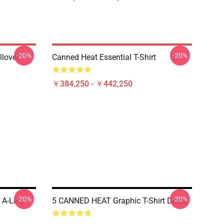
-20%
-20%
llover
Canned Heat Essential T-Shirt
￥384,250 - ￥442,250
-20%
-20%
 A-Line
5 CANNED HEAT Graphic T-Shirt Dress