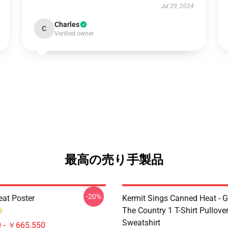
Jul 29, 2024
Charles
C
Verified owner
最高の売り手製品
-20%
at Poster
Kermit Sings Canned Heat - 
The Country 1 T-Shirt Pullove
Sweatshirt
 - ￥665,550