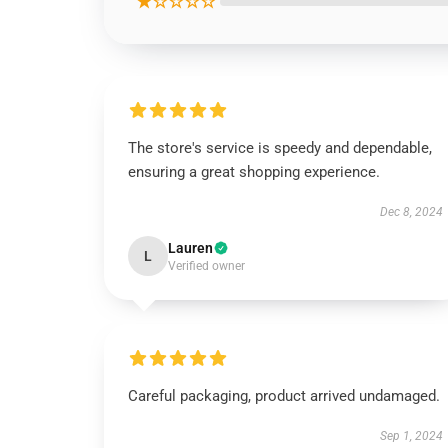
★☆☆☆☆
The store's service is speedy and dependable,
ensuring a great shopping experience.
Dec 8, 2024
Lauren
L
Verified owner
Careful packaging, product arrived undamaged.
Sep 1, 2024