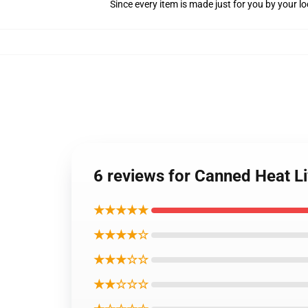
Since every item is made just for you by your loc
6 reviews for Canned Heat L
★★★★★
★★★★☆
★★★☆☆
★★☆☆☆