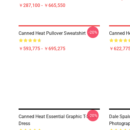
￥287,100 - ￥665,550
-20%
Canned Heat Pullover Sweatshirt
Canned He
￥593,775 - ￥695,275
￥622,775
-20%
Canned Heat Essential Graphic T-Shirt
Dale Spal
Dress
Photograp