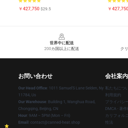
￥427,750
￥427,75
$29.5
Footer
世界中に配送
200カ国以上に配送
クリ
お問い合わせ
会社案内
Our Head Office
: 1011 Samuel'S Lane Selden, Ny
私たちにつ
11784, Us
利用規約
Our Warehouse
: Building 1, Wanghua Road,
プライバシ
Chongqing, Beijing, CN
DMCA - 
Hour
: 9AM – 5PM (Mon – Fri)
カリフォルニ
Email
: contact@canned-heat.shop
性法