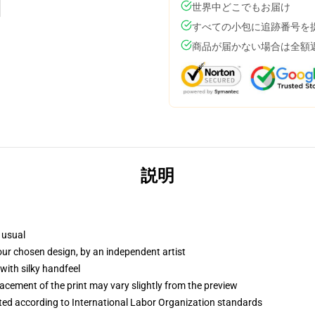
世界中どこでもお届け
すべての小包に追跡番号を
商品が届かない場合は全額
説明
 usual
your chosen design, by an independent artist
with silky handfeel
lacement of the print may vary slightly from the preview
uated according to International Labor Organization standards