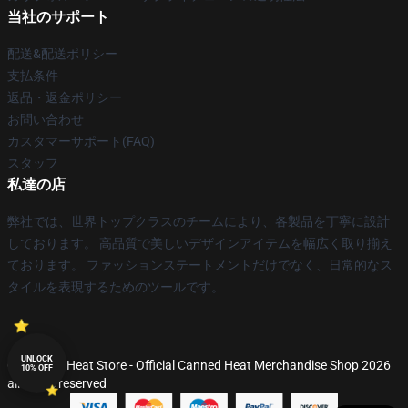
当社のサポート
配送&配送ポリシー
支払条件
返品・返金ポリシー
お問い合わせ
カスタマーサポート(FAQ)
スタッフ
私達の店
弊社では、世界トップクラスのチームにより、各製品を丁寧に設計
しております。 高品質で美しいデザインアイテムを幅広く取り揃え
ております。 ファッションステートメントだけでなく、日常的なス
タイルを表現するためのツールです。
UNLOCK
© Canned Heat Store - Official Canned Heat Merchandise Shop 2026
10% OFF
all rights reserved