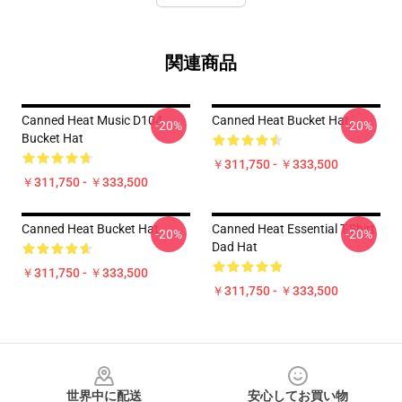
関連商品
Canned Heat Music D104
Canned Heat Bucket Hat
-20%
-20%
Bucket Hat
￥311,750 - ￥333,500
￥311,750 - ￥333,500
Canned Heat Bucket Hat
Canned Heat Essential T-Shirt
-20%
-20%
Dad Hat
￥311,750 - ￥333,500
￥311,750 - ￥333,500
Footer
世界中に配送
安心してお買い物