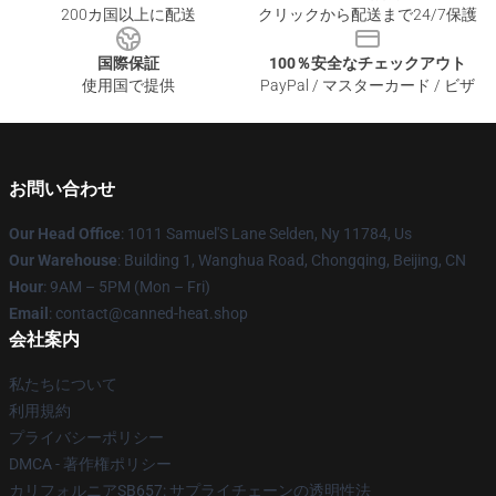
200カ国以上に配送
クリックから配送まで24/7保護
国際保証
100％安全なチェックアウト
使用国で提供
PayPal / マスターカード / ビザ
お問い合わせ
Our Head Office
: 1011 Samuel'S Lane Selden, Ny 11784, Us
Our Warehouse
: Building 1, Wanghua Road, Chongqing, Beijing, CN
Hour
: 9AM – 5PM (Mon – Fri)
Email
: contact@canned-heat.shop
会社案内
私たちについて
利用規約
プライバシーポリシー
DMCA - 著作権ポリシー
カリフォルニアSB657: サプライチェーンの透明性法