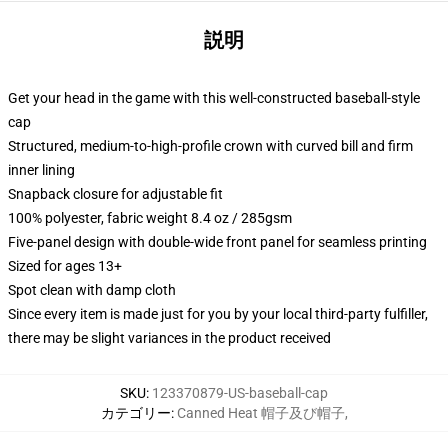
説明
Get your head in the game with this well-constructed baseball-style
cap
Structured, medium-to-high-profile crown with curved bill and firm
inner lining
Snapback closure for adjustable fit
100% polyester, fabric weight 8.4 oz / 285gsm
Five-panel design with double-wide front panel for seamless printing
Sized for ages 13+
Spot clean with damp cloth
Since every item is made just for you by your local third-party fulfiller,
there may be slight variances in the product received
SKU
:
123370879-US-baseball-cap
カテゴリー
:
Canned Heat 帽子及び帽子
,