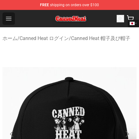
FREE
shipping on orders over $100
Canned Heat Store - Official Canned Heat Merchandise 
Open menu
ホーム
/
Canned Heat ログイン
/
Canned Heat 帽子及び帽子