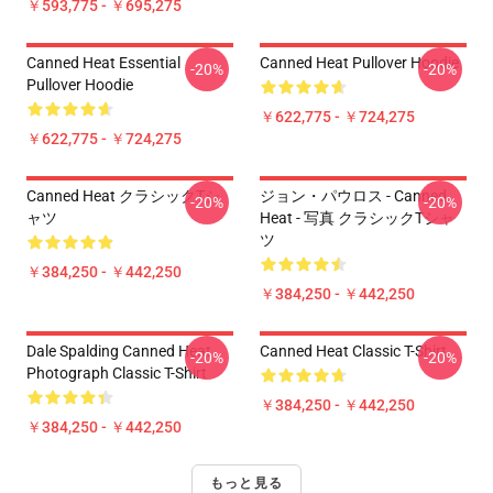
￥593,775 - ￥695,275
Canned Heat Essential
Canned Heat Pullover Hoodie
-20%
-20%
Pullover Hoodie
￥622,775 - ￥724,275
￥622,775 - ￥724,275
Canned Heat クラシックTシ
ジョン・パウロス - Canned
-20%
-20%
ャツ
Heat - 写真 クラシックTシャ
ツ
￥384,250 - ￥442,250
￥384,250 - ￥442,250
Dale Spalding Canned Heat
Canned Heat Classic T-Shirt
-20%
-20%
Photograph Classic T-Shirt
￥384,250 - ￥442,250
￥384,250 - ￥442,250
もっと見る