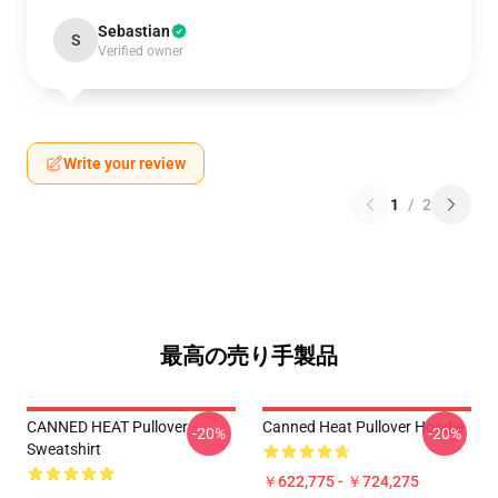
Sebastian
S
Verified owner
Write your review
1
/
2
最高の売り手製品
CANNED HEAT Pullover
Canned Heat Pullover Hoodie
-20%
-20%
Sweatshirt
￥622,775 - ￥724,275