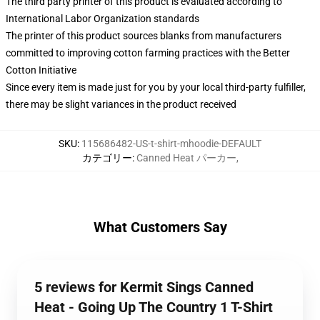
The third party printer of this product is evaluated according to
International Labor Organization standards
The printer of this product sources blanks from manufacturers
committed to improving cotton farming practices with the Better
Cotton Initiative
Since every item is made just for you by your local third-party fulfiller,
there may be slight variances in the product received
SKU
:
115686482-US-t-shirt-mhoodie-DEFAULT
カテゴリー
:
Canned Heat パーカー
,
What Customers Say
5 reviews for Kermit Sings Canned
Heat - Going Up The Country 1 T-Shirt