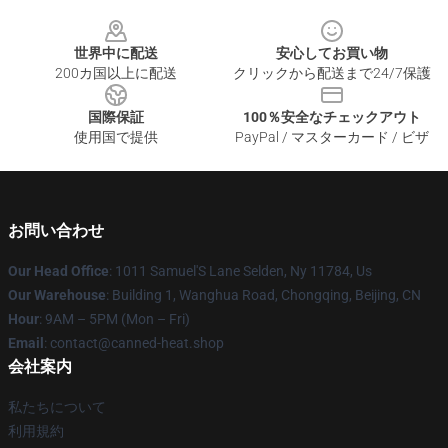
Footer
世界中に配送
安心してお買い物
200カ国以上に配送
クリックから配送まで24/7保護
国際保証
100％安全なチェックアウト
使用国で提供
PayPal / マスターカード / ビザ
お問い合わせ
Our Head Office
: 1011 Samuel'S Lane Selden, Ny 11784, Us
Our Warehouse
: Building 1, Wanghua Road, Chongqing, Beijing, CN
Hour
: 9AM – 5PM (Mon – Fri)
Email
: contact@canned-heat.shop
会社案内
私たちについて
利用規約