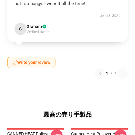
not too baggy. I wear it all the time!
Jun 23, 2024
Graham
G
Verified owner
Write your review
1
/
1
最高の売り手製品
CANNED HEAT Pullover
Canned Heat Pullover Hoodie