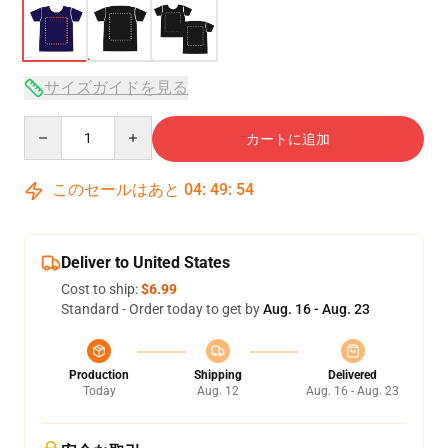
サイズガイドを見る
Quantity
カートに追加
このセールはあと
04
:
49
:
54
Deliver to United States
Cost to ship:
$6.99
Standard - Order today to get by
Aug. 16 - Aug. 23
Production
Shipping
Delivered
Today
Aug. 12
Aug. 16 - Aug. 23