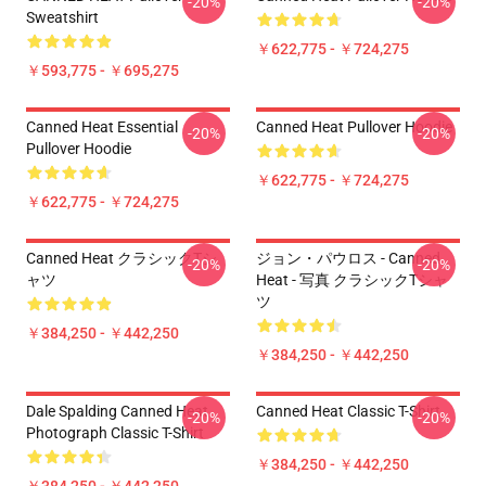
-20%
-20%
Sweatshirt
￥622,775 - ￥724,275
￥593,775 - ￥695,275
Canned Heat Essential
Canned Heat Pullover Hoodie
-20%
-20%
Pullover Hoodie
￥622,775 - ￥724,275
￥622,775 - ￥724,275
Canned Heat クラシックTシ
ジョン・パウロス - Canned
-20%
-20%
ャツ
Heat - 写真 クラシックTシャ
ツ
￥384,250 - ￥442,250
￥384,250 - ￥442,250
Dale Spalding Canned Heat
Canned Heat Classic T-Shirt
-20%
-20%
Photograph Classic T-Shirt
￥384,250 - ￥442,250