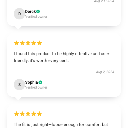
Aug 23, 2024
Derek
D
Verified owner
I found this product to be highly effective and user-
friendly; it’s worth every cent.
Aug 2, 2024
Sophia
S
Verified owner
The fit is just right—loose enough for comfort but