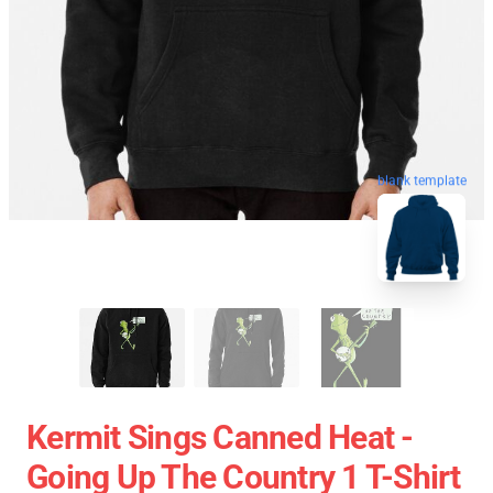
blank template
Kermit Sings Canned Heat -
Going Up The Country 1 T-Shirt