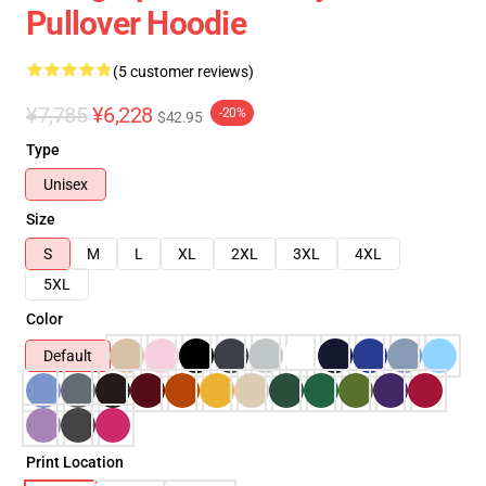
Pullover Hoodie
(5 customer reviews)
¥7,785
¥6,228
-20%
$42.95
Type
Unisex
Size
S
M
L
XL
2XL
3XL
4XL
5XL
Color
Default
Print Location