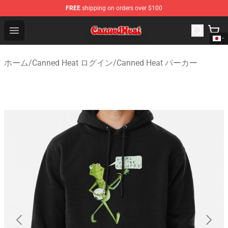
FREE
shipping on orders over $100
Canned Heat Store - Official Canned Heat Merchandise 
Open menu
ホーム
/
Canned Heat ログイン
/
Canned Heat パーカー