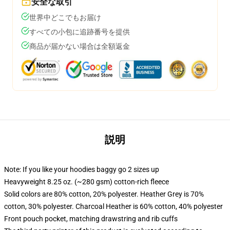
安全な取引
世界中どこでもお届け
すべての小包に追跡番号を提供
商品が届かない場合は全額返金
説明
Note: If you like your hoodies baggy go 2 sizes up
Heavyweight 8.25 oz. (~280 gsm) cotton-rich fleece
Solid colors are 80% cotton, 20% polyester. Heather Grey is 70%
cotton, 30% polyester. Charcoal Heather is 60% cotton, 40% polyester
Front pouch pocket, matching drawstring and rib cuffs