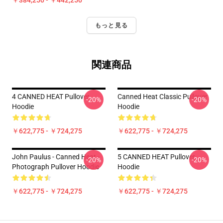
￥384,250 - ￥442,250
もっと見る
関連商品
4 CANNED HEAT Pullover
Canned Heat Classic Pullover
-20%
-20%
Hoodie
Hoodie
￥622,775 - ￥724,275
￥622,775 - ￥724,275
John Paulus - Canned Heat -
5 CANNED HEAT Pullover
-20%
-20%
Photograph Pullover Hoodie
Hoodie
￥622,775 - ￥724,275
￥622,775 - ￥724,275